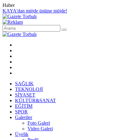
Haber
KAYA'dan müjde üstüne müjde!
SAĞLIK
TEKNOLOJİ
SİYASET
KÜLTÜR&SANAT
EĞİTİM
SPOR
Galeriler
Foto Galeri
Video Galeri
Üyelik
Profil