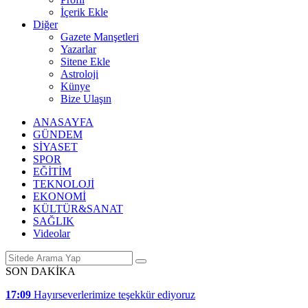
İçerik Ekle
Diğer
Gazete Manşetleri
Yazarlar
Sitene Ekle
Astroloji
Künye
Bize Ulaşın
ANASAYFA
GÜNDEM
SİYASET
SPOR
EĞİTİM
TEKNOLOJİ
EKONOMİ
KÜLTÜR&SANAT
SAĞLIK
Videolar
SON DAKİKA
17:09
Hayırseverlerimize teşekkür ediyoruz