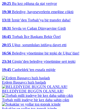
20:25
Bu kez oğluna da staj veriyor
19:30
Belediye, hayırseverlerin emeğine çöktü
13:11
İzmir’den Torbalı’ya bir transfer daha!
18:31
Sevda ve Çağan Dünyaevine Girdi
16:45
Torbalı İlçe Başkanı Bekir Özel
20:15
Uğuz, sorumluları istifaya davet etti
16:56
Belediye yönetimine bir tepki de Uğuz’dan!
23:34
Girgin’den belediye yönetimine sert tepki
19:45
Canbeldek’ten esnafa müjde
Erdem Başsavcı hızlı başladı
BELEDİYEDE BUGÜN OLANLAR!
Torbalı milli iradeye bir kez daha sahip çıktı
Sokaklar ve yollar toz-toprak içinde