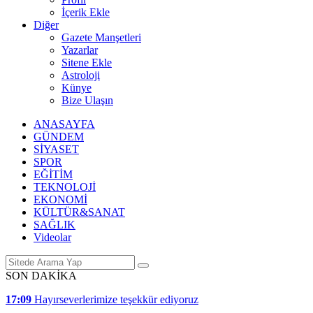
İçerik Ekle
Diğer
Gazete Manşetleri
Yazarlar
Sitene Ekle
Astroloji
Künye
Bize Ulaşın
ANASAYFA
GÜNDEM
SİYASET
SPOR
EĞİTİM
TEKNOLOJİ
EKONOMİ
KÜLTÜR&SANAT
SAĞLIK
Videolar
SON DAKİKA
17:09
Hayırseverlerimize teşekkür ediyoruz