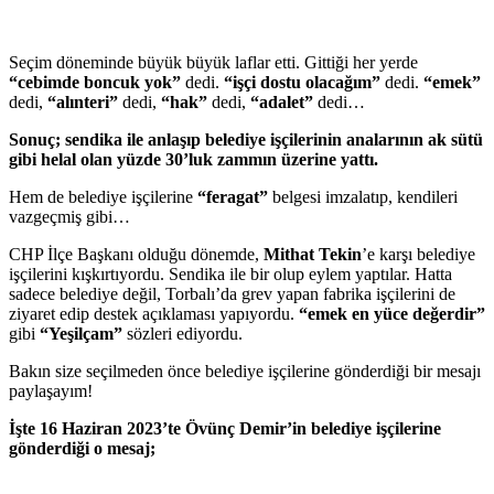
Seçim döneminde büyük büyük laflar etti. Gittiği her yerde
“cebimde boncuk yok”
dedi.
“işçi dostu olacağım”
dedi.
“emek”
dedi,
“alınteri”
dedi,
“hak”
dedi,
“adalet”
dedi…
Sonuç; sendika ile anlaşıp belediye işçilerinin analarının ak sütü
gibi helal olan yüzde 30’luk zammın üzerine yattı.
Hem de belediye işçilerine
“feragat”
belgesi imzalatıp, kendileri
vazgeçmiş gibi…
CHP İlçe Başkanı olduğu dönemde,
Mithat Tekin
’e karşı belediye
işçilerini kışkırtıyordu. Sendika ile bir olup eylem yaptılar. Hatta
sadece belediye değil, Torbalı’da grev yapan fabrika işçilerini de
ziyaret edip destek açıklaması yapıyordu.
“emek en yüce değerdir”
gibi
“Yeşilçam”
sözleri ediyordu.
Bakın size seçilmeden önce belediye işçilerine gönderdiği bir mesajı
paylaşayım!
İşte 16 Haziran 2023’te Övünç Demir’in belediye işçilerine
gönderdiği o mesaj;