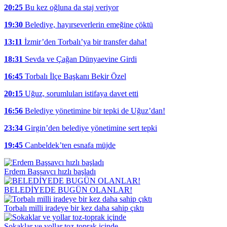
20:25
Bu kez oğluna da staj veriyor
19:30
Belediye, hayırseverlerin emeğine çöktü
13:11
İzmir’den Torbalı’ya bir transfer daha!
18:31
Sevda ve Çağan Dünyaevine Girdi
16:45
Torbalı İlçe Başkanı Bekir Özel
20:15
Uğuz, sorumluları istifaya davet etti
16:56
Belediye yönetimine bir tepki de Uğuz’dan!
23:34
Girgin’den belediye yönetimine sert tepki
19:45
Canbeldek’ten esnafa müjde
Erdem Başsavcı hızlı başladı
BELEDİYEDE BUGÜN OLANLAR!
Torbalı milli iradeye bir kez daha sahip çıktı
Sokaklar ve yollar toz-toprak içinde