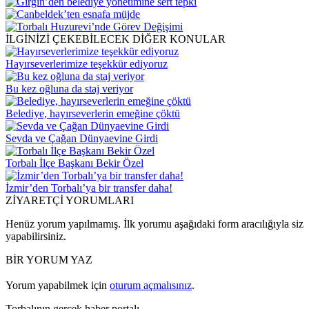
İLGİNİZİ ÇEKEBİLECEK DİĞER KONULAR
Hayırseverlerimize teşekkür ediyoruz
Bu kez oğluna da staj veriyor
Belediye, hayırseverlerin emeğine çöktü
Sevda ve Çağan Dünyaevine Girdi
Torbalı İlçe Başkanı Bekir Özel
İzmir’den Torbalı’ya bir transfer daha!
ZİYARETÇİ YORUMLARI
Henüz yorum yapılmamış. İlk yorumu aşağıdaki form aracılığıyla siz
yapabilirsiniz.
BİR YORUM YAZ
Yorum yapabilmek için
oturum açmalısınız
.
Torbalının gerçek haber portalı.