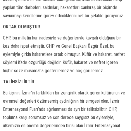
yapılan tüm darbeleri, saldırıları, hakaretleri canhıraş bir biçimde
savunmayı kendilerine görev edindiklerini net bir şekilde görüyoruz.
ORTAK OLMUŞTUR
CHP, bu milletin hür iradesiyle ve değerleriyle kavgalı olduğunu bir
kez daha ispat etmiştir. CHP ve Genel Başkanı Özgür Özel, bu
eylemiyle çirkin hakaretlere ortak olmuştur. Küfür ve hakaret, nefret
söylemi ifade özgürlüğü değildir. Küfür, hakaret ve nefret içeren
hiçbir söze müsamaha gösterilemez ve hoş görülemez.
TALİHSİZLİKTİR
Bu kişinin, İzmir’in farklılıkları bir zenginlik olarak gören kültürünün ve
evrensel değerleri özümsemiş aydınlığının bir simgesi olan, İzmir
Enternasyonal Fuarı’nda ağırlanması da ayrı bir talihsizliktir. CHP,
topluma karşı sorumsuz ve son derece saygısız bu eylemiyle,
ülkemizin en önemli değerlerinden birisi olan İzmir Enternasyonal