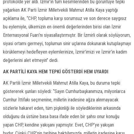
protokolde yer aldı. İzmir’in tüm kesimlerinden bu görüntüye tepki
yağarken AK Parti İzmir Milletvekili Mahmut Atilla Kaya yaptığı
açıklama ile, “CHP, topluma karşı sorumsuz ve son derece saygısız
bu eylemiyle, ülkemizin en önemli değerlerinden birisi olan İzmir
Enternasyonal Fuarı’nı siyasallaştırmıştır. Bir İzmirli olarak söylüyorum,
siyasi ortamı germeyi, toplumun sinir uçlarına dokunarak kutuplaşmayı
körüklemeyi hedefleyen eylemlerinize, İzmir’imizi ve İzmir’in kadim
değerlerini alet etmeyin” dedi.
AK PARTİLİ KAYA HEM TEPKİ GÖSTERDİ HEM UYARDI
AK Partili İzmir Milletvekili Mahmut Atilla Kaya, bu duruma tepki
göstererek şunları söyledi: “Sayın Cumhurbaşkanımıza, milyonlarca
Cumhur İttifakı seçmenine, milletin iradesine ağza alınmayacak
sözlerle hakaret eden, tüm pişkinliği ile söylediklerinin arkasında
olduğunu da üstüne basa basa ifade eden bir şahsı onur konuğu
yapan CHP, kendine yakışanı yapmıştır. Evet, CHP’ye yakışan
budur. Çünkü CHP’nin tarihine baktığımızda, milletin iradesine karşı