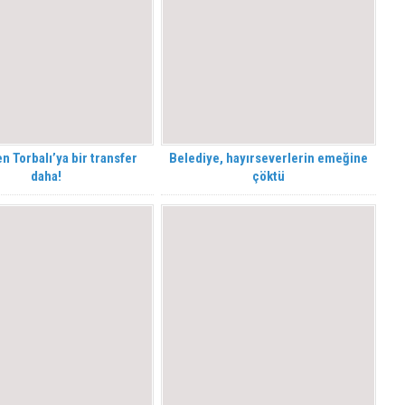
n Torbalı’ya bir transfer
Belediye, hayırseverlerin emeğine
daha!
çöktü