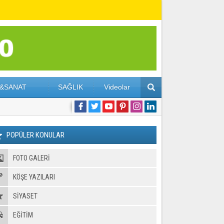
&SANAT
SAĞLIK
Videolar
POPÜLER KONULAR
FOTO GALERI
KÖŞE YAZILARI
SİYASET
EĞİTİM