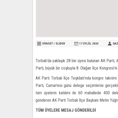
SİYASET
/
SLİDER
17 EYLÜL
2024
GAZ
Torbalı’da yaklaşık 28 bin üyesi bulunan AK Parti, 
Parti, büyük bir coşkuyla 8. Olağan İlçe Kongresi’n
AK Parti Torbalı İlçe Teşkilatı’nda kongre takvim
Parti, Cumartesi günü delege seçimlerini gerçekl
tüm üyelerin katılımı ile 60 mahallede 400 de
gönderen AK Parti Torbalı İlçe Başkanı Metin Yüğrü
TÜM ÜYELERE MESAJ GÖNDERİLDİ