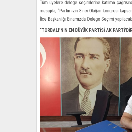
Tüm üyelere delege seçimlerine katılma çağrısınd
mesajda; “Partimizin 8.nci Olağan kongresi kapsa
İlçe Başkanlığı Binamızda Delege Seçimi yapılacaktır.
“TORBALI’NIN EN BÜYÜK PARTİSİ AK PARTİ’Dİ