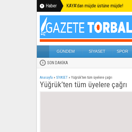
Haber
KAYA'dan müjde üstüne müjde!
GÜNDEM
SİYASET
SPOR
SON DAKİKA
Anasayfa
»
SİYASET
»
Yüğrük’ten tüm üyelere çağrı
Yüğrük’ten tüm üyelere çağrı