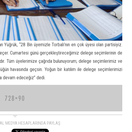
an Yüğrük, “28 Bin üyemizle Torbalı’nın en çok üyesi olan partisiyiz.
eçer. Cumartesi günü gerçekleştireceğimiz delege seçimlerinin de
ır. Tüm üyelerimize çağrıda bulunuyorum; delege seçimlerimiz ve
ğün havasında geçsin. Yoğun bir katılım ile delege seçimlerimizi
uza devam edeceğiz” dedi.
AL MEDYA HESAPLARINDA PAYLAŞ