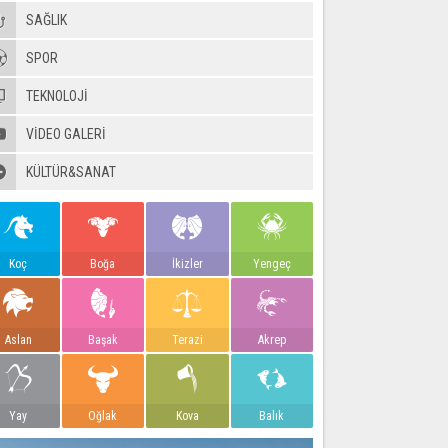
SAĞLIK
SPOR
TEKNOLOJİ
VIDEO GALERI
KÜLTÜR&SANAT
Koç
Boğa
İkizler
Yengeç
Aslan
Başak
Terazi
Akrep
Yay
Oğlak
Kova
Balık