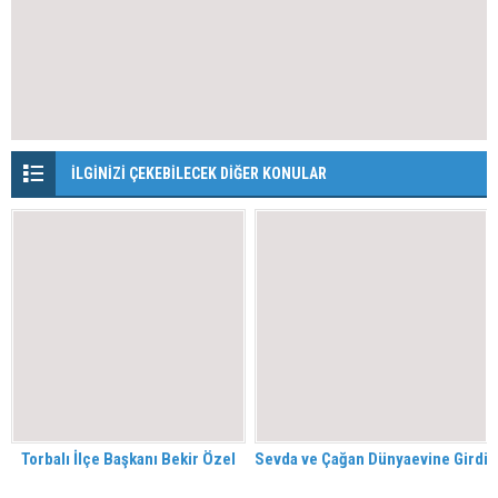
İLGİNİZİ ÇEKEBİLECEK DİĞER KONULAR
Torbalı İlçe Başkanı Bekir Özel
Sevda ve Çağan Dünyaevine Girdi