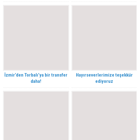
İzmir’den Torbalı’ya bir transfer
Hayırseverlerimize teşekkür
daha!
ediyoruz