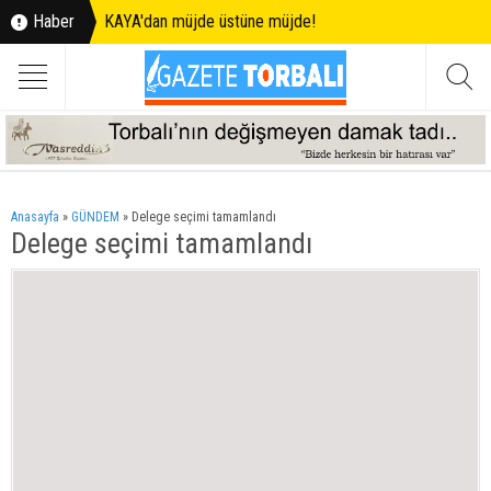
Haber
KAYA'dan müjde üstüne müjde!
Anasayfa
»
GÜNDEM
»
Delege seçimi tamamlandı
Delege seçimi tamamlandı