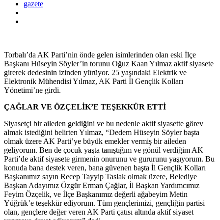
gazete
Torbalı’da AK Parti’nin önde gelen isimlerinden olan eski İlçe
Başkanı Hüseyin Söyler’in torunu Oğuz Kaan Yılmaz aktif siyasete
girerek dedesinin izinden yürüyor. 25 yaşındaki Elektrik ve
Elektronik Mühendisi Yılmaz, AK Parti İl Gençlik Kolları
Yönetimi’ne girdi.
ÇAĞLAR VE ÖZÇELİK’E TEŞEKKÜR ETTİ
Siyasetçi bir aileden geldiğini ve bu nedenle aktif siyasette görev
almak istediğini belirten Yılmaz, “Dedem Hüseyin Söyler başta
olmak üzere AK Parti’ye büyük emekler vermiş bir aileden
geliyorum. Ben de çocuk yaşta tanıştığım ve gönül verdiğim AK
Parti’de aktif siyasete girmenin onurunu ve gururunu yaşıyorum. Bu
konuda bana destek veren, bana güvenen başta İl Gençlik Kolları
Başkanımız sayın Recep Tayyip Taslak olmak üzere, Belediye
Başkan Adayımız Özgür Erman Çağlar, İl Başkan Yardımcımız
Feyim Özçelik, ve İlçe Başkanımız değerli ağabeyim Metin
Yüğrük’e teşekkür ediyorum. Tüm gençlerimizi, gençliğin partisi
olan, gençlere değer veren AK Parti çatısı altında aktif siyaset