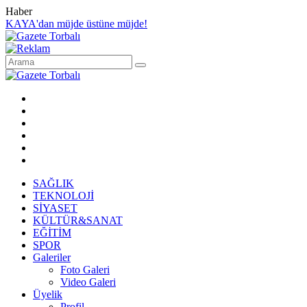
Haber
KAYA'dan müjde üstüne müjde!
SAĞLIK
TEKNOLOJİ
SİYASET
KÜLTÜR&SANAT
EĞİTİM
SPOR
Galeriler
Foto Galeri
Video Galeri
Üyelik
Profil