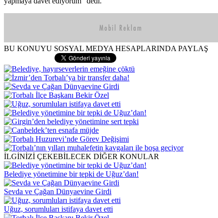
yapmaya davet ediyorum” dedi.
BU KONUYU SOSYAL MEDYA HESAPLARINDA PAYLAŞ
İLGİNİZİ ÇEKEBİLECEK DİĞER KONULAR
Belediye yönetimine bir tepki de Uğuz’dan!
Sevda ve Çağan Dünyaevine Girdi
Uğuz, sorumluları istifaya davet etti