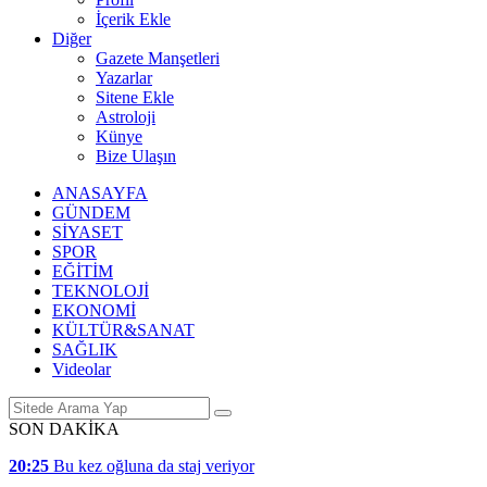
İçerik Ekle
Diğer
Gazete Manşetleri
Yazarlar
Sitene Ekle
Astroloji
Künye
Bize Ulaşın
ANASAYFA
GÜNDEM
SİYASET
SPOR
EĞİTİM
TEKNOLOJİ
EKONOMİ
KÜLTÜR&SANAT
SAĞLIK
Videolar
SON DAKİKA
20:25
Bu kez oğluna da staj veriyor