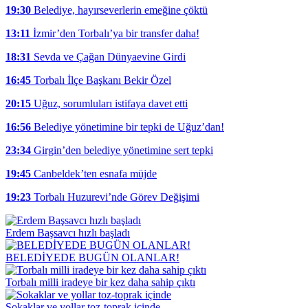
19:30
Belediye, hayırseverlerin emeğine çöktü
13:11
İzmir’den Torbalı’ya bir transfer daha!
18:31
Sevda ve Çağan Dünyaevine Girdi
16:45
Torbalı İlçe Başkanı Bekir Özel
20:15
Uğuz, sorumluları istifaya davet etti
16:56
Belediye yönetimine bir tepki de Uğuz’dan!
23:34
Girgin’den belediye yönetimine sert tepki
19:45
Canbeldek’ten esnafa müjde
19:23
Torbalı Huzurevi’nde Görev Değişimi
Erdem Başsavcı hızlı başladı
BELEDİYEDE BUGÜN OLANLAR!
Torbalı milli iradeye bir kez daha sahip çıktı
Sokaklar ve yollar toz-toprak içinde