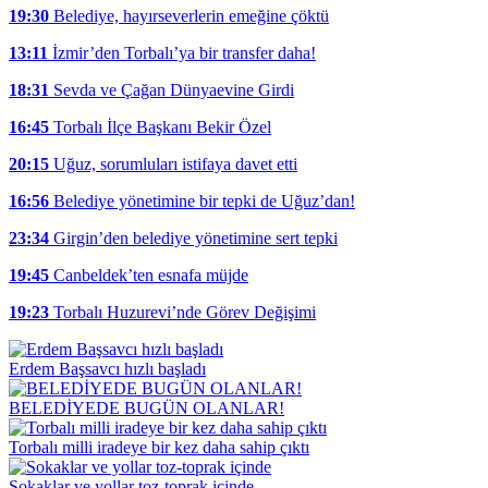
19:30
Belediye, hayırseverlerin emeğine çöktü
13:11
İzmir’den Torbalı’ya bir transfer daha!
18:31
Sevda ve Çağan Dünyaevine Girdi
16:45
Torbalı İlçe Başkanı Bekir Özel
20:15
Uğuz, sorumluları istifaya davet etti
16:56
Belediye yönetimine bir tepki de Uğuz’dan!
23:34
Girgin’den belediye yönetimine sert tepki
19:45
Canbeldek’ten esnafa müjde
19:23
Torbalı Huzurevi’nde Görev Değişimi
Erdem Başsavcı hızlı başladı
BELEDİYEDE BUGÜN OLANLAR!
Torbalı milli iradeye bir kez daha sahip çıktı
Sokaklar ve yollar toz-toprak içinde