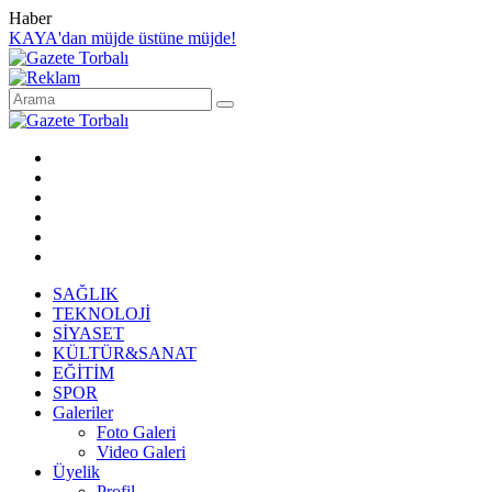
Haber
KAYA'dan müjde üstüne müjde!
SAĞLIK
TEKNOLOJİ
SİYASET
KÜLTÜR&SANAT
EĞİTİM
SPOR
Galeriler
Foto Galeri
Video Galeri
Üyelik
Profil