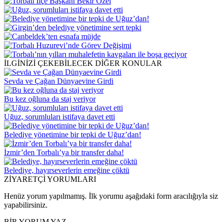
İLGİNİZİ ÇEKEBİLECEK DİĞER KONULAR
Sevda ve Çağan Dünyaevine Girdi
Bu kez oğluna da staj veriyor
Uğuz, sorumluları istifaya davet etti
Belediye yönetimine bir tepki de Uğuz’dan!
İzmir’den Torbalı’ya bir transfer daha!
Belediye, hayırseverlerin emeğine çöktü
ZİYARETÇİ YORUMLARI
Henüz yorum yapılmamış. İlk yorumu aşağıdaki form aracılığıyla siz
yapabilirsiniz.
BİR YORUM YAZ