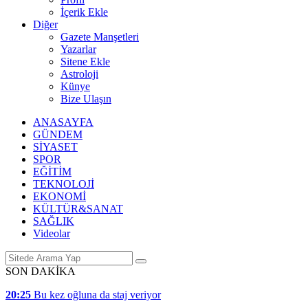
İçerik Ekle
Diğer
Gazete Manşetleri
Yazarlar
Sitene Ekle
Astroloji
Künye
Bize Ulaşın
ANASAYFA
GÜNDEM
SİYASET
SPOR
EĞİTİM
TEKNOLOJİ
EKONOMİ
KÜLTÜR&SANAT
SAĞLIK
Videolar
SON DAKİKA
20:25
Bu kez oğluna da staj veriyor