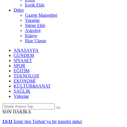
İçerik Ekle
Diğer
Gazete Manşetleri
Yazarlar
Sitene Ekle
Astroloji
Künye
Bize Ulaşın
ANASAYFA
GÜNDEM
SİYASET
SPOR
EĞİTİM
TEKNOLOJİ
EKONOMİ
KÜLTÜR&SANAT
SAĞLIK
Videolar
SON DAKİKA
13:11
İzmir’den Torbalı’ya bir transfer daha!