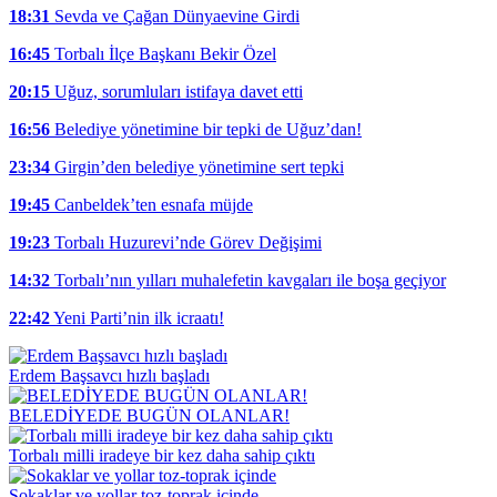
18:31
Sevda ve Çağan Dünyaevine Girdi
16:45
Torbalı İlçe Başkanı Bekir Özel
20:15
Uğuz, sorumluları istifaya davet etti
16:56
Belediye yönetimine bir tepki de Uğuz’dan!
23:34
Girgin’den belediye yönetimine sert tepki
19:45
Canbeldek’ten esnafa müjde
19:23
Torbalı Huzurevi’nde Görev Değişimi
14:32
Torbalı’nın yılları muhalefetin kavgaları ile boşa geçiyor
22:42
Yeni Parti’nin ilk icraatı!
Erdem Başsavcı hızlı başladı
BELEDİYEDE BUGÜN OLANLAR!
Torbalı milli iradeye bir kez daha sahip çıktı
Sokaklar ve yollar toz-toprak içinde