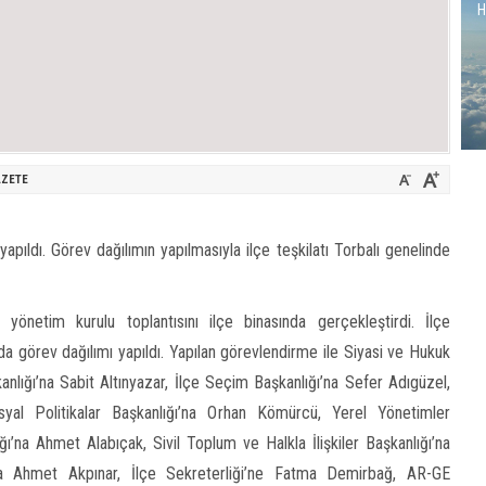
H
ZETE
apıldı. Görev dağılımın yapılmasıyla ilçe teşkilatı Torbalı genelinde
 yönetim kurulu toplantısını ilçe binasında gerçekleştirdi. İlçe
da görev dağılımı yapıldı. Yapılan görevlendirme ile Siyasi ve Hukuk
anlığı’na Sabit Altınyazar, İlçe Seçim Başkanlığı’na Sefer Adıgüzel,
yal Politikalar Başkanlığı’na Orhan Kömürcü, Yerel Yönetimler
ğı’na Ahmet Alabıçak, Sivil Toplum ve Halkla İlişkiler Başkanlığı’na
na Ahmet Akpınar, İlçe Sekreterliği’ne Fatma Demirbağ, AR-GE