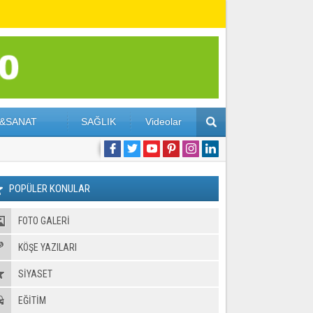
&SANAT
SAĞLIK
Videolar
POPÜLER KONULAR
FOTO GALERI
KÖŞE YAZILARI
SİYASET
EĞİTİM