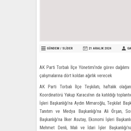
GÜNDEM
/
SLİDER
21 ARALIK
2024
GA
AK Parti Torbalı İlçe Yönetimi’nde görev dağılımı y
çalışmalarına dört koldan ağırlık verecek
AK Parti Torbalı İlçe Teşkilatı, haftalık olağan
Koordinatörü Yakup Karaca’nın da katıldığı toplantı
İşleri Başkanlığı’na Aydın Mimaroğlu, Teşkilat Başk
Tanıtım ve Medya Başkanlığı’na Ali Örşan, Sos
Başkanlığı’na İlker Asutay, Ekonomi İşleri Başkanlı
Mehmet Denli, Mali ve İdari İşler Başkanlığı’