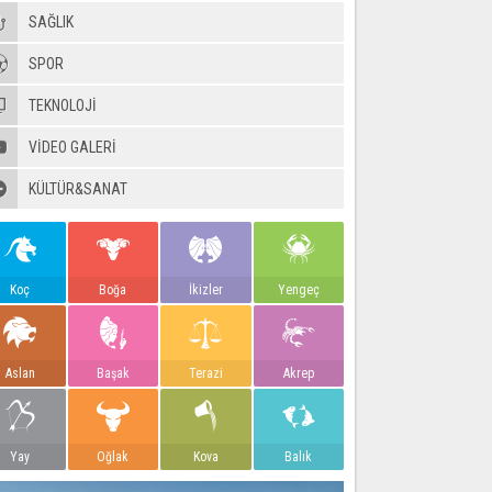
SAĞLIK
SPOR
TEKNOLOJİ
VIDEO GALERI
KÜLTÜR&SANAT
Koç
Boğa
İkizler
Yengeç
Aslan
Başak
Terazi
Akrep
Yay
Oğlak
Kova
Balık