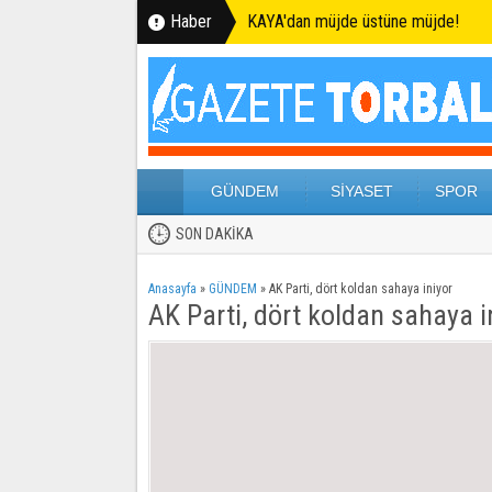
Haber
KAYA'dan müjde üstüne müjde!
GÜNDEM
SİYASET
SPOR
SON DAKİKA
Anasayfa
»
GÜNDEM
»
AK Parti, dört koldan sahaya iniyor
AK Parti, dört koldan sahaya i