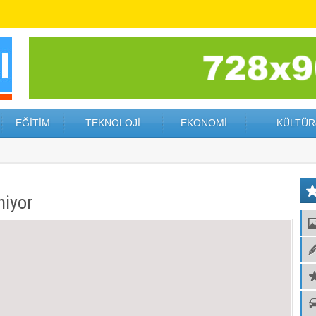
EĞİTİM
TEKNOLOJİ
EKONOMİ
KÜLTÜR
niyor