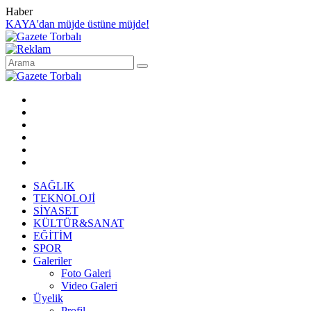
Haber
KAYA'dan müjde üstüne müjde!
SAĞLIK
TEKNOLOJİ
SİYASET
KÜLTÜR&SANAT
EĞİTİM
SPOR
Galeriler
Foto Galeri
Video Galeri
Üyelik
Profil