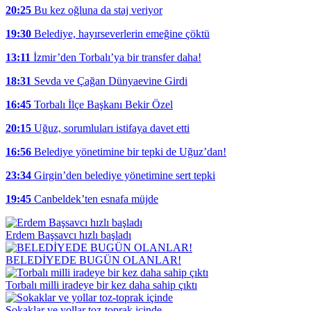
20:25
Bu kez oğluna da staj veriyor
19:30
Belediye, hayırseverlerin emeğine çöktü
13:11
İzmir’den Torbalı’ya bir transfer daha!
18:31
Sevda ve Çağan Dünyaevine Girdi
16:45
Torbalı İlçe Başkanı Bekir Özel
20:15
Uğuz, sorumluları istifaya davet etti
16:56
Belediye yönetimine bir tepki de Uğuz’dan!
23:34
Girgin’den belediye yönetimine sert tepki
19:45
Canbeldek’ten esnafa müjde
Erdem Başsavcı hızlı başladı
BELEDİYEDE BUGÜN OLANLAR!
Torbalı milli iradeye bir kez daha sahip çıktı
Sokaklar ve yollar toz-toprak içinde