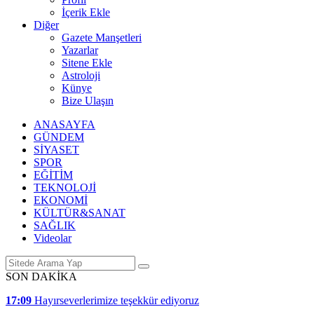
İçerik Ekle
Diğer
Gazete Manşetleri
Yazarlar
Sitene Ekle
Astroloji
Künye
Bize Ulaşın
ANASAYFA
GÜNDEM
SİYASET
SPOR
EĞİTİM
TEKNOLOJİ
EKONOMİ
KÜLTÜR&SANAT
SAĞLIK
Videolar
SON DAKİKA
17:09
Hayırseverlerimize teşekkür ediyoruz