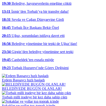
19:30
Belediye, hayırseverlerin emeğine çöktü
13:11
İzmir’den Torbalı’ya bir transfer daha!
18:31
Sevda ve Çağan Dünyaevine Girdi
16:45
Torbalı İlçe Başkanı Bekir Özel
20:15
Uğuz, sorumluları istifaya davet etti
16:56
Belediye yönetimine bir tepki de Uğuz’dan!
23:34
Girgin’den belediye yönetimine sert tepki
19:45
Canbeldek’ten esnafa müjde
19:23
Torbalı Huzurevi’nde Görev Değişimi
Erdem Başsavcı hızlı başladı
BELEDİYEDE BUGÜN OLANLAR!
Torbalı milli iradeye bir kez daha sahip çıktı
Sokaklar ve yollar toz-toprak içinde