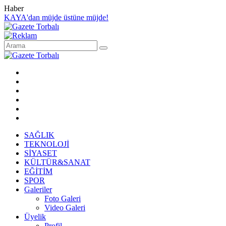
Haber
KAYA'dan müjde üstüne müjde!
SAĞLIK
TEKNOLOJİ
SİYASET
KÜLTÜR&SANAT
EĞİTİM
SPOR
Galeriler
Foto Galeri
Video Galeri
Üyelik
Profil