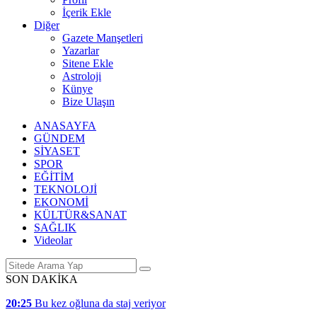
İçerik Ekle
Diğer
Gazete Manşetleri
Yazarlar
Sitene Ekle
Astroloji
Künye
Bize Ulaşın
ANASAYFA
GÜNDEM
SİYASET
SPOR
EĞİTİM
TEKNOLOJİ
EKONOMİ
KÜLTÜR&SANAT
SAĞLIK
Videolar
SON DAKİKA
20:25
Bu kez oğluna da staj veriyor