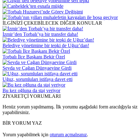
İLGİNİZİ ÇEKEBİLECEK DİĞER KONULAR
İzmir’den Torbalı’ya bir transfer daha!
Belediye yönetimine bir tepki de Uğuz’dan!
Torbalı İlçe Başkanı Bekir Özel
Sevda ve Çağan Dünyaevine Girdi
Uğuz, sorumluları istifaya davet etti
Bu kez oğluna da staj veriyor
ZİYARETÇİ YORUMLARI
Henüz yorum yapılmamış. İlk yorumu aşağıdaki form aracılığıyla siz
yapabilirsiniz.
BİR YORUM YAZ
Yorum yapabilmek için
oturum açmalısınız
.