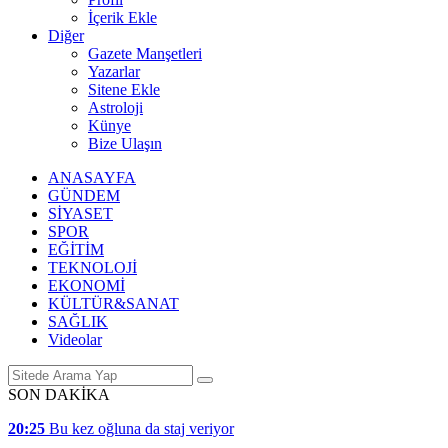
İçerik Ekle
Diğer
Gazete Manşetleri
Yazarlar
Sitene Ekle
Astroloji
Künye
Bize Ulaşın
ANASAYFA
GÜNDEM
SİYASET
SPOR
EĞİTİM
TEKNOLOJİ
EKONOMİ
KÜLTÜR&SANAT
SAĞLIK
Videolar
SON DAKİKA
20:25
Bu kez oğluna da staj veriyor