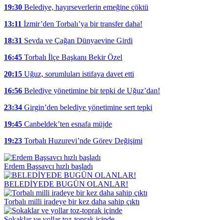
19:30
Belediye, hayırseverlerin emeğine çöktü
13:11
İzmir’den Torbalı’ya bir transfer daha!
18:31
Sevda ve Çağan Dünyaevine Girdi
16:45
Torbalı İlçe Başkanı Bekir Özel
20:15
Uğuz, sorumluları istifaya davet etti
16:56
Belediye yönetimine bir tepki de Uğuz’dan!
23:34
Girgin’den belediye yönetimine sert tepki
19:45
Canbeldek’ten esnafa müjde
19:23
Torbalı Huzurevi’nde Görev Değişimi
Erdem Başsavcı hızlı başladı
BELEDİYEDE BUGÜN OLANLAR!
Torbalı milli iradeye bir kez daha sahip çıktı
Sokaklar ve yollar toz-toprak içinde