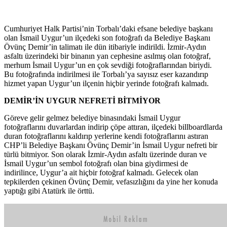
Cumhuriyet Halk Partisi’nin Torbalı’daki efsane belediye başkanı
olan İsmail Uygur’un ilçedeki son fotoğrafı da Belediye Başkanı
Övünç Demir’in talimatı ile dün itibariyle indirildi. İzmir-Aydın
asfaltı üzerindeki bir binanın yan cephesine asılmış olan fotoğraf,
merhum İsmail Uygur’un en çok sevdiği fotoğraflarından biriydi.
Bu fotoğrafında indirilmesi ile Torbalı’ya sayısız eser kazandırıp
hizmet yapan Uygur’un ilçenin hiçbir yerinde fotoğrafı kalmadı.
DEMİR’İN UYGUR NEFRETİ BİTMİYOR
Göreve gelir gelmez belediye binasındaki İsmail Uygur
fotoğraflarını duvarlardan indirip çöpe attıran, ilçedeki billboardlarda
duran fotoğraflarını kaldırıp yerlerine kendi fotoğraflarını astıran
CHP’li Belediye Başkanı Övünç Demir’in İsmail Uygur nefreti bir
türlü bitmiyor. Son olarak İzmir-Aydın asfaltı üzerinde duran ve
İsmail Uygur’un sembol fotoğrafı olan bina giydirmesi de
indirilince, Uygur’a ait hiçbir fotoğraf kalmadı. Gelecek olan
tepkilerden çekinen Övünç Demir, vefasızlığını da yine her konuda
yaptığı gibi Atatürk ile örttü.