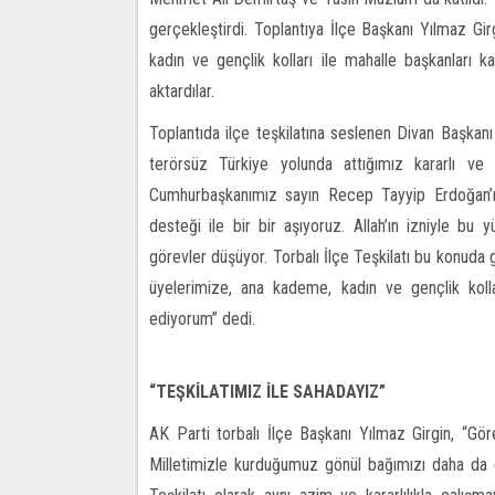
gerçekleştirdi. Toplantıya İlçe Başkanı Yılmaz Girg
kadın ve gençlik kolları ile mahalle başkanları ka
aktardılar.
Toplantıda ilçe teşkilatına seslenen Divan Başkan
terörsüz Türkiye yolunda attığımız kararlı ve bi
Cumhurbaşkanımız sayın Recep Tayyip Erdoğan’ın 
desteği ile bir bir aşıyoruz. Allah’ın izniyle bu y
görevler düşüyor. Torbalı İlçe Teşkilatı bu konuda
üyelerimize, ana kademe, kadın ve gençlik kolla
ediyorum” dedi.
“TEŞKİLATIMIZ İLE SAHADAYIZ”
AK Parti torbalı İlçe Başkanı Yılmaz Girgin, “Gör
Milletimizle kurduğumuz gönül bağımızı daha da 