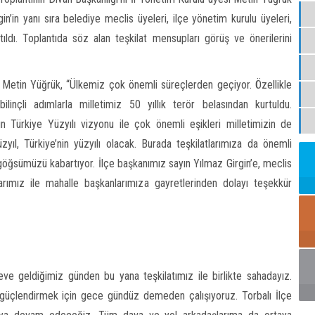
in’in yanı sıra belediye meclis üyeleri, ilçe yönetim kurulu üyeleri,
tıldı. Toplantıda söz alan teşkilat mensupları görüş ve önerilerini
ı Metin Yüğrük, “Ülkemiz çok önemli süreçlerden geçiyor. Özellikle
linçli adımlarla milletimiz 50 yıllık terör belasından kurtuldu.
Türkiye Yüzyılı vizyonu ile çok önemli eşikleri milletimizin de
üzyıl, Türkiye’nin yüzyılı olacak. Burada teşkilatlarımıza da önemli
 göğsümüzü kabartıyor. İlçe başkanımız sayın Yılmaz Girgin’e, meclis
rımız ile mahalle başkanlarımıza gayretlerinden dolayı teşekkür
eve geldiğimiz günden bu yana teşkilatımız ile birlikte sahadayız.
güçlendirmek için gece gündüz demeden çalışıyoruz. Torbalı İlçe