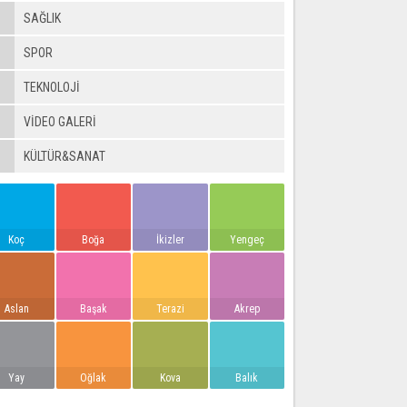
SAĞLIK
SPOR
TEKNOLOJİ
VIDEO GALERI
KÜLTÜR&SANAT
Koç
Boğa
İkizler
Yengeç
Aslan
Başak
Terazi
Akrep
Yay
Oğlak
Kova
Balık