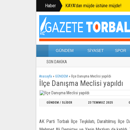
Haber
KAYA'dan müjde üstüne müjde!
GÜNDEM
SİYASET
SPOR
SON DAKİKA
Anasayfa
»
GÜNDEM
»
İlçe Danışma Meclisi yapıldı
İlçe Danışma Meclisi yapıldı
GÜNDEM
/
SLİDER
23 TEMMUZ
2025
AK Parti Torbalı İlçe Teşkilatı, Daraltılmış İlçe 
Mehmet Ali Demirtaş ve Yasin Mazlum da katıldı. T