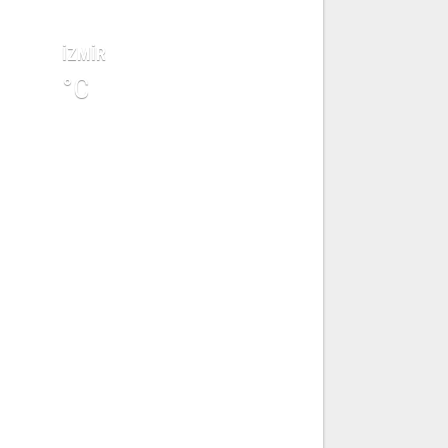
AVA DURUMU
İZMİR
°C