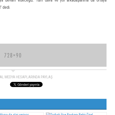
ışmaya devam edeceğiz. Tüm dava ve yol arkadaşlarıma da ortaya
H
” dedi.
AL MEDYA HESAPLARINDA PAYLAŞ