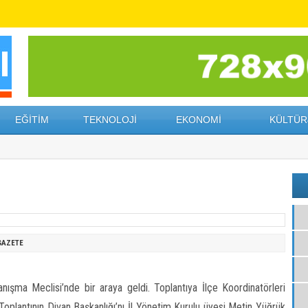
EĞİTİM
TEKNOLOJİ
EKONOMİ
KÜLTÜR
GAZETE
Danışma Meclisi’nde bir araya geldi. Toplantıya İlçe Koordinatörleri
oplantının Divan Başkanlığı’nı İl Yönetim Kurulu üyesi Metin Yüğrük