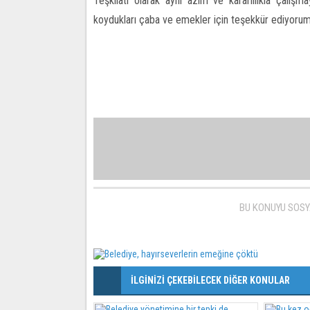
Teşkilatı olarak aynı azim ve kararlılıkla çal
koydukları çaba ve emekler için teşekkür ediyorum
BU KONUYU SOSY
İLGİNİZİ ÇEKEBİLECEK DİĞER KONULAR