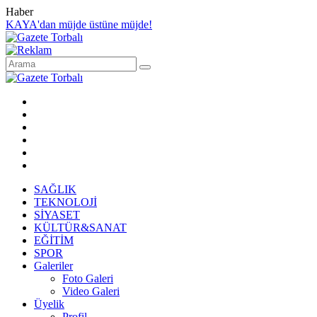
Haber
KAYA'dan müjde üstüne müjde!
SAĞLIK
TEKNOLOJİ
SİYASET
KÜLTÜR&SANAT
EĞİTİM
SPOR
Galeriler
Foto Galeri
Video Galeri
Üyelik
Profil