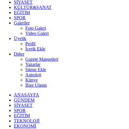
SİYASET
KÜLTÜR&SANAT
EĞİTİM
SPOR
Galeriler
Foto Galeri
Video Galeri
Üyelik
Profil
İçerik Ekle
Diğer
Gazete Manşetleri
Yazarlar
Sitene Ekle
Astroloji
Künye
Bize Ulaşın
ANASAYFA
GÜNDEM
SİYASET
SPOR
EĞİTİM
TEKNOLOJİ
EKONOMİ