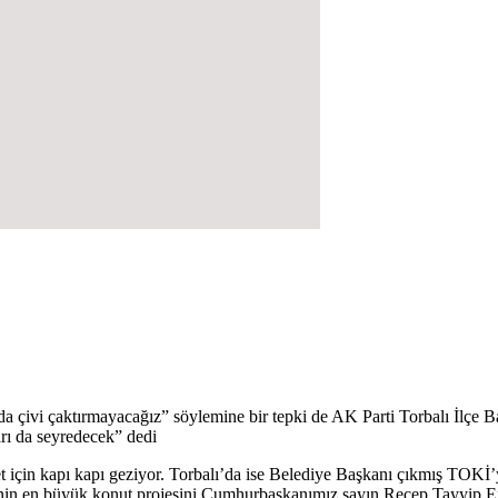
ivi çaktırmayacağız” söylemine bir tepki de AK Parti Torbalı İlçe Ba
arı da seyredecek” dedi
t için kapı kapı geziyor. Torbalı’da ise Belediye Başkanı çıkmış TOKİ’y
hinin en büyük konut projesini Cumhurbaşkanımız sayın Recep Tayyip Erd