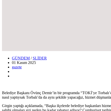
GÜNDEM
/
SLİDER
01 Kasım
2025
gazete
Belediye Başkanı Övünç Demir’in bir programda “TOKİ’ye Torbalı’da ç
nasıl yaptıysak Torbalı’da da aynı şekilde yapacağız, hizmet düşmanl
Girgin yaptığı açıklamada, “Başka ilçelerde belediye başkanları hizme
sahibi olmaları sizi neden bu kadar rahatsız ediyor? Cumhuriyet tari