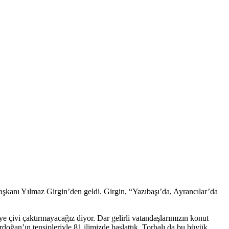
şkanı Yılmaz Girgin’den geldi. Girgin, “Yazıbaşı’da, Ayrancılar’da
e çivi çaktırmayacağız diyor. Dar gelirli vatandaşlarımızın konut
oğan’ın tensipleriyle 81 ilimizde başlattık. Torbalı da bu büyük