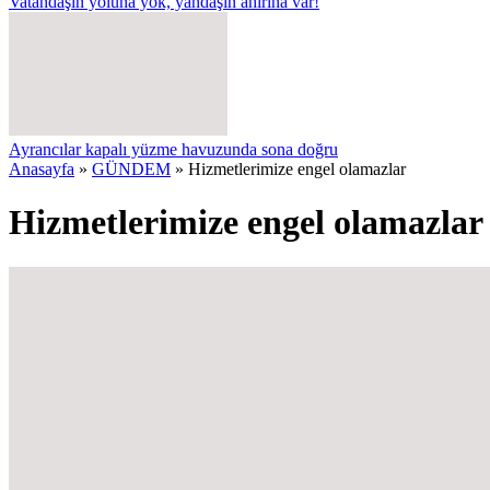
Vatandaşın yoluna yok, yandaşın ahırına var!
Ayrancılar kapalı yüzme havuzunda sona doğru
Anasayfa
»
GÜNDEM
»
Hizmetlerimize engel olamazlar
Hizmetlerimize engel olamazlar