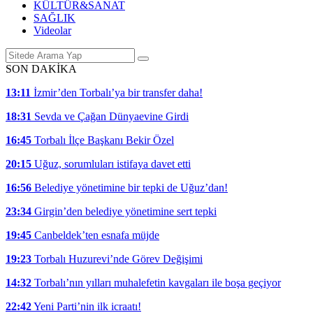
KÜLTÜR&SANAT
SAĞLIK
Videolar
SON DAKİKA
13:11
İzmir’den Torbalı’ya bir transfer daha!
18:31
Sevda ve Çağan Dünyaevine Girdi
16:45
Torbalı İlçe Başkanı Bekir Özel
20:15
Uğuz, sorumluları istifaya davet etti
16:56
Belediye yönetimine bir tepki de Uğuz’dan!
23:34
Girgin’den belediye yönetimine sert tepki
19:45
Canbeldek’ten esnafa müjde
19:23
Torbalı Huzurevi’nde Görev Değişimi
14:32
Torbalı’nın yılları muhalefetin kavgaları ile boşa geçiyor
22:42
Yeni Parti’nin ilk icraatı!