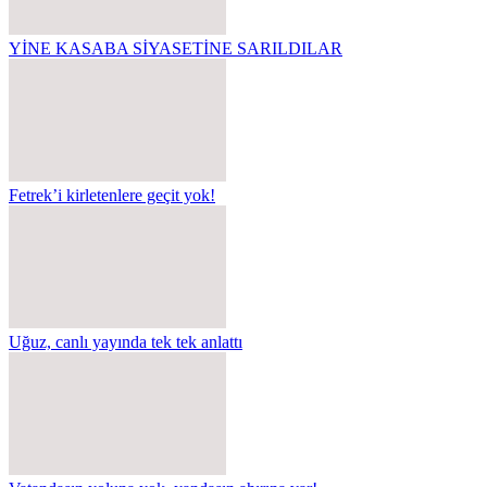
YİNE KASABA SİYASETİNE SARILDILAR
Fetrek’i kirletenlere geçit yok!
Uğuz, canlı yayında tek tek anlattı