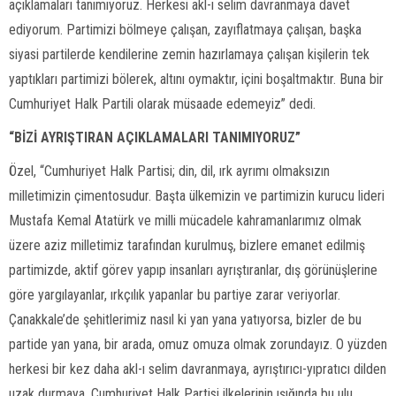
açıklamaları tanımıyoruz. Herkesi akl-ı selim davranmaya davet
ediyorum. Partimizi bölmeye çalışan, zayıflatmaya çalışan, başka
siyasi partilerde kendilerine zemin hazırlamaya çalışan kişilerin tek
yaptıkları partimizi bölerek, altını oymaktır, içini boşaltmaktır. Buna bir
Cumhuriyet Halk Partili olarak müsaade edemeyiz” dedi.
“BİZİ AYRIŞTIRAN AÇIKLAMALARI TANIMIYORUZ”
Özel, “Cumhuriyet Halk Partisi; din, dil, ırk ayrımı olmaksızın
milletimizin çimentosudur. Başta ülkemizin ve partimizin kurucu lideri
Mustafa Kemal Atatürk ve milli mücadele kahramanlarımız olmak
üzere aziz milletimiz tarafından kurulmuş, bizlere emanet edilmiş
partimizde, aktif görev yapıp insanları ayrıştıranlar, dış görünüşlerine
göre yargılayanlar, ırkçılık yapanlar bu partiye zarar veriyorlar.
Çanakkale’de şehitlerimiz nasıl ki yan yana yatıyorsa, bizler de bu
partide yan yana, bir arada, omuz omuza olmak zorundayız. O yüzden
herkesi bir kez daha akl-ı selim davranmaya, ayrıştırıcı-yıpratıcı dilden
uzak durmaya, Cumhuriyet Halk Partisi ilkelerinin ışığında bu ulu