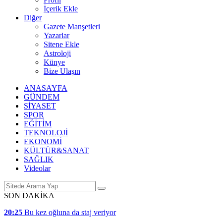
İçerik Ekle
Diğer
Gazete Manşetleri
Yazarlar
Sitene Ekle
Astroloji
Künye
Bize Ulaşın
ANASAYFA
GÜNDEM
SİYASET
SPOR
EĞİTİM
TEKNOLOJİ
EKONOMİ
KÜLTÜR&SANAT
SAĞLIK
Videolar
SON DAKİKA
20:25
Bu kez oğluna da staj veriyor