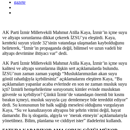
gazete
AK Parti İzmir Milletvekili Mahmut Atilla Kaya, İzmir’in içme suyu
ve altyapı sorunlarına dikkat çekerek İZSU’yu eleştirdi. Kaya,
kentteki suyun yüzde 32’sinin vatandaşa ulaşmadan kaybolduğunu
belirterek, “İzmir’in propaganda değil, bilimsel ve uzun vadeli bir
altyapı devrimine ihtiyacı var” dedi.
AK Parti İzmir Milletvekili Mahmut Atilla Kaya, İzmir’in içme suyu
kalitesi ve altyapı sorunlarına ilişkin sert açıklamalarda bulundu.
İZSU’nun zaman zaman yaptığı “Musluklarımızdan akan suyu
gönül rahatlığıyla içebilirsiniz” açıklamalarını eleştiren Kaya, “Bu
açıklamaları yapanlar acaba evlerinde en son ne zaman musluk suyu
içti? İzmirli hemşehrilerime soruyorum; kimler evinde musluktan
güvenle su içebiliyor? Çünkü İzmir’de vatandaşın önemli bir kısmı
bırakın içmeyi, musluk suyuyla çay demlemeye bile tereddüt ediyor”
dedi. Su konusunun bir halk sağlığı meselesi olduğunu vurgulayan
Kaya, “Su ve kanalizasyon altyapısı bir şehrin vitrini değil, hayat
damarıdır. Bu iş sloganla, algıyla ve ‘merak etmeyin’ açıklamalarıyla
yönetilmez. Bilim, planlama ve ciddiyet ister” ifadelerini kullandı.