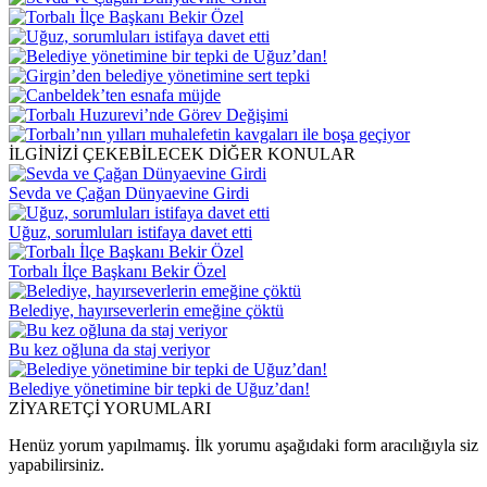
İLGİNİZİ ÇEKEBİLECEK DİĞER KONULAR
Sevda ve Çağan Dünyaevine Girdi
Uğuz, sorumluları istifaya davet etti
Torbalı İlçe Başkanı Bekir Özel
Belediye, hayırseverlerin emeğine çöktü
Bu kez oğluna da staj veriyor
Belediye yönetimine bir tepki de Uğuz’dan!
ZİYARETÇİ YORUMLARI
Henüz yorum yapılmamış. İlk yorumu aşağıdaki form aracılığıyla siz
yapabilirsiniz.