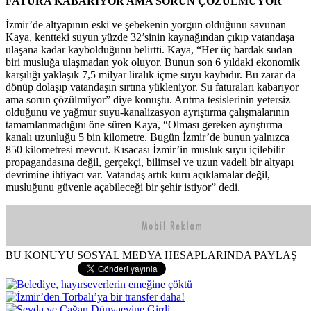
FATURA KABARIYOR AMA SORUN ÇÖZÜLMÜYOR
İzmir’de altyapının eski ve şebekenin yorgun olduğunu savunan
Kaya, kentteki suyun yüzde 32’sinin kaynağından çıkıp vatandaşa
ulaşana kadar kaybolduğunu belirtti. Kaya, “Her üç bardak sudan
biri musluğa ulaşmadan yok oluyor. Bunun son 6 yıldaki ekonomik
karşılığı yaklaşık 7,5 milyar liralık içme suyu kaybıdır. Bu zarar da
dönüp dolaşıp vatandaşın sırtına yükleniyor. Su faturaları kabarıyor
ama sorun çözülmüyor” diye konuştu. Arıtma tesislerinin yetersiz
olduğunu ve yağmur suyu-kanalizasyon ayrıştırma çalışmalarının
tamamlanmadığını öne süren Kaya, “Olması gereken ayrıştırma
kanalı uzunluğu 5 bin kilometre. Bugün İzmir’de bunun yalnızca
850 kilometresi mevcut. Kısacası İzmir’in musluk suyu içilebilir
propagandasına değil, gerçekçi, bilimsel ve uzun vadeli bir altyapı
devrimine ihtiyacı var. Vatandaş artık kuru açıklamalar değil,
musluğunu güvenle açabileceği bir şehir istiyor” dedi.
BU KONUYU SOSYAL MEDYA HESAPLARINDA PAYLAŞ