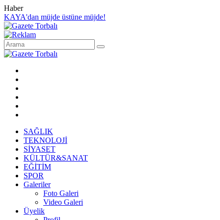
Haber
KAYA'dan müjde üstüne müjde!
SAĞLIK
TEKNOLOJİ
SİYASET
KÜLTÜR&SANAT
EĞİTİM
SPOR
Galeriler
Foto Galeri
Video Galeri
Üyelik
Profil