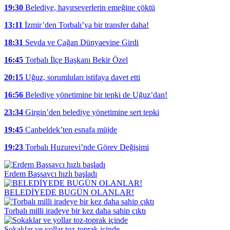
19:30
Belediye, hayırseverlerin emeğine çöktü
13:11
İzmir’den Torbalı’ya bir transfer daha!
18:31
Sevda ve Çağan Dünyaevine Girdi
16:45
Torbalı İlçe Başkanı Bekir Özel
20:15
Uğuz, sorumluları istifaya davet etti
16:56
Belediye yönetimine bir tepki de Uğuz’dan!
23:34
Girgin’den belediye yönetimine sert tepki
19:45
Canbeldek’ten esnafa müjde
19:23
Torbalı Huzurevi’nde Görev Değişimi
Erdem Başsavcı hızlı başladı
BELEDİYEDE BUGÜN OLANLAR!
Torbalı milli iradeye bir kez daha sahip çıktı
Sokaklar ve yollar toz-toprak içinde