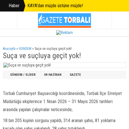
Haber
KAYA'dan müjde üstüne müjde!
Anasayfa
»
GÜNDEM
»
Suça ve suçluya geçit yok!
Suça ve suçluya geçit yok!
GÜNDEM
/
SLİDER
08 HAZIRAN
GAZETE
Torbalı Cumhuriyet Başsavcılığı koordinesinde, Torbalı İlçe Emniyet
Müdürlüğü ekiplerince 1 Nisan 2026 – 31 Mayıs 2026 tarihleri
arasında yapılan çalışmalar neticesinde;
18 bin 205 kişinin sorgusu yapıldı, 314 aranan şahıs, 81 yoklama
kaçağı olan şahıs yakalandı, 28 şahıs tutuklandı.