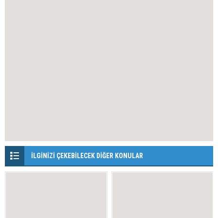
İLGİNİZİ ÇEKEBİLECEK DİĞER KONULAR