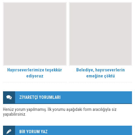
Hayırseverlerimize teşekkür
Belediye, hayırseverlerin
ediyoruz
emeğine çöktü
ZİYARETÇİ YORUMLARI
Henüz yorum yapılmamış. İlk yorumu aşağıdaki form aracılığıyla siz
yapabilirsiniz.
BİR YORUM YAZ