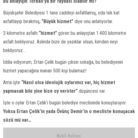
Bu anlayışın Torbalı’ya bir faydası olabilir mi?
Büyükşehir Belediyesi 1 tane caddeyi asfaltlamış, oda tek kat
asfaltlayıp bırakmış,
“Büyük hizmet”
diye onu anlatıyorlar.
3 kilometre asfaltı
“hizmet”
gören bu anlayıştan 1.400 kilometre
asfalt bekliyoruz. Aslında bize de yazıklar olsun, kimden neyi
bekliyoruz…
İddia ediyorum; Ertan Çelik bugün çıksın sokağa, bu belediyenin
hizmet yapacağına inanan 500 kişi bulamaz!
Ama işte
“Nasıl olsa ideolojik oylarımız var, hiç hizmet
yapmasak bile yine bize oy verirler”
düşüncesi var.
İşte o oylar Ertan Çelik’i bugün belediye meclisinde konuşturuyor.
Yoksa Ertan Çelik’in yada Övünç Demir’in o mecliste konuşacak
sözü mü var…