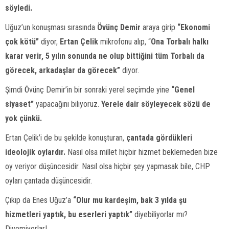
söyledi.
Uğuz’un konuşması sırasında
Övünç Demir
araya girip
“Ekonomi
çok kötü”
diyor,
Ertan Çelik
mikrofonu alıp, “
Ona Torbalı halkı
karar verir, 5 yılın sonunda ne olup bittiğini tüm Torbalı da
görecek, arkadaşlar da görecek”
diyor.
Şimdi Övünç Demir’in bir sonraki yerel seçimde yine
“Genel
siyaset”
yapacağını biliyoruz.
Yerele dair söyleyecek sözü de
yok çünkü.
Ertan Çelik’i de bu şekilde konuşturan,
çantada gördükleri
ideolojik oylardır.
Nasıl olsa millet hiçbir hizmet beklemeden bize
oy veriyor düşüncesidir. Nasıl olsa hiçbir şey yapmasak bile, CHP
oyları çantada düşüncesidir.
Çıkıp da Enes Uğuz’a
“Olur mu kardeşim, bak 3 yılda şu
hizmetleri yaptık, bu eserleri yaptık”
diyebiliyorlar mı?
Diyemiyorlar!