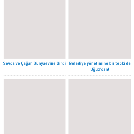
Sevda ve Çağan Dünyaevine Girdi
Belediye yönetimine bir tepki de
Uğuz’dan!