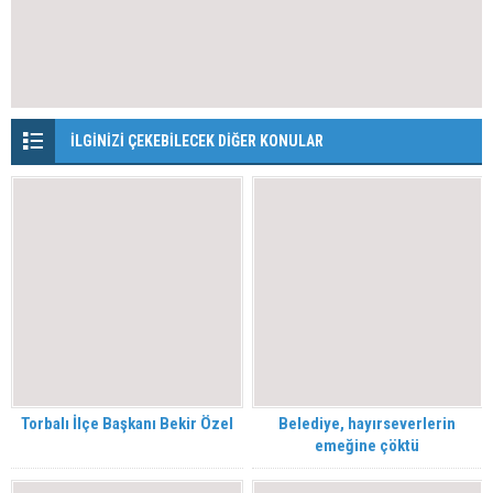
İLGİNİZİ ÇEKEBİLECEK DİĞER KONULAR
Torbalı İlçe Başkanı Bekir Özel
Belediye, hayırseverlerin
emeğine çöktü