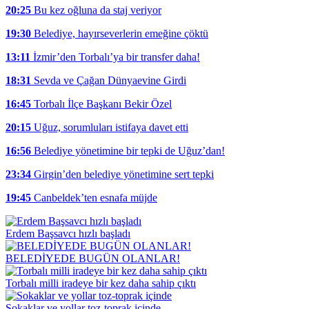
20:25
Bu kez oğluna da staj veriyor
19:30
Belediye, hayırseverlerin emeğine çöktü
13:11
İzmir’den Torbalı’ya bir transfer daha!
18:31
Sevda ve Çağan Dünyaevine Girdi
16:45
Torbalı İlçe Başkanı Bekir Özel
20:15
Uğuz, sorumluları istifaya davet etti
16:56
Belediye yönetimine bir tepki de Uğuz’dan!
23:34
Girgin’den belediye yönetimine sert tepki
19:45
Canbeldek’ten esnafa müjde
Erdem Başsavcı hızlı başladı
BELEDİYEDE BUGÜN OLANLAR!
Torbalı milli iradeye bir kez daha sahip çıktı
Sokaklar ve yollar toz-toprak içinde