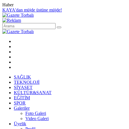
Haber
KAYA'dan müjde üstüne müjde!
SAĞLIK
TEKNOLOJİ
SİYASET
KÜLTÜR&SANAT
EĞİTİM
SPOR
Galeriler
Foto Galeri
Video Galeri
Üyelik
Profil