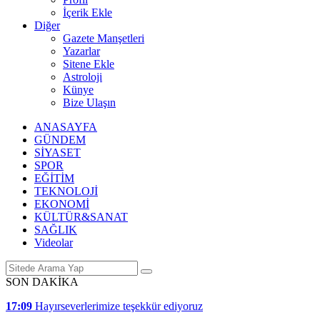
İçerik Ekle
Diğer
Gazete Manşetleri
Yazarlar
Sitene Ekle
Astroloji
Künye
Bize Ulaşın
ANASAYFA
GÜNDEM
SİYASET
SPOR
EĞİTİM
TEKNOLOJİ
EKONOMİ
KÜLTÜR&SANAT
SAĞLIK
Videolar
SON DAKİKA
17:09
Hayırseverlerimize teşekkür ediyoruz