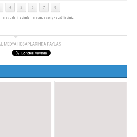
4
5
6
7
8
lanarak galeri resimleri arasında geçiş yapabilirsiniz.
AL MEDYA HESAPLARINDA PAYLAŞ