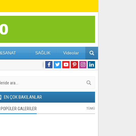
&SANAT
SAĞLIK
Videolar
EN ÇOK BAKILANLAR
POPÜLER GALERİLER
TÜMÜ