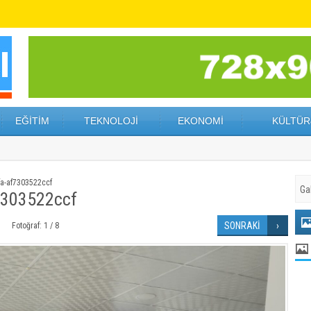
EĞİTİM
TEKNOLOJİ
EKONOMİ
KÜLTÜR
a-af7303522ccf
7303522ccf
SONRAKİ
Fotoğraf: 1 / 8