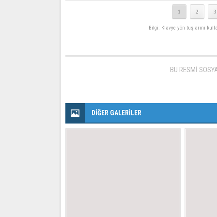
1
2
3
Bilgi: Klavye yön tuşlarını kul
BU RESMİ SOSY
DİĞER GALERİLER