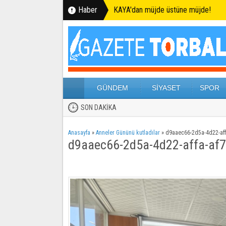
Haber
KAYA'dan müjde üstüne müjde!
GÜNDEM
SİYASET
SPOR
SON DAKİKA
Anasayfa
»
Anneler Gününü kutladılar
»
d9aaec66-2d5a-4d22-aff
d9aaec66-2d5a-4d22-affa-af