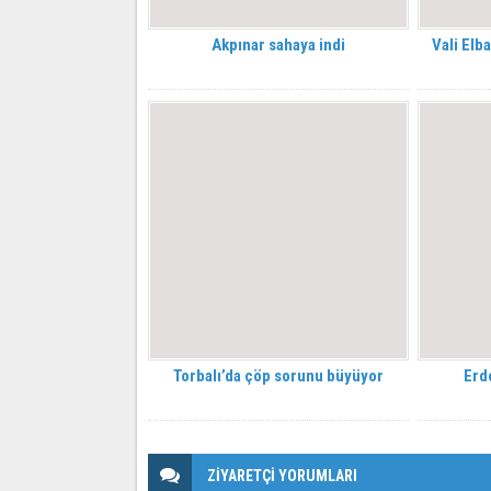
Akpınar sahaya indi
Vali Elb
Torbalı’da çöp sorunu büyüyor
Erd
ZİYARETÇİ YORUMLARI