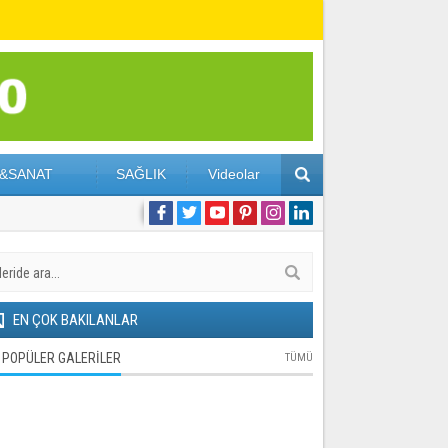
&SANAT
SAĞLIK
Videolar
EN ÇOK BAKILANLAR
POPÜLER GALERİLER
TÜMÜ