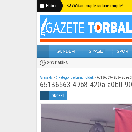
Haber
KAYA'dan müjde üstüne müjde!
GÜNDEM
SİYASET
SPOR
SON DAKİKA
Anasayfa
»
3 kategoride birinci olduk
»
65186563-49b8-420a-a0
65186563-49b8-420a-a0b0-9
ÖNCEKİ