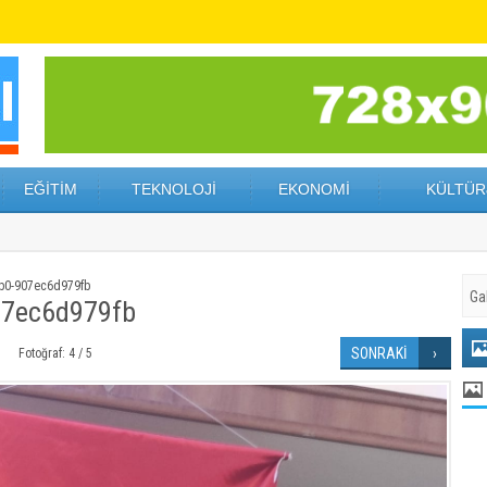
EĞİTİM
TEKNOLOJİ
EKONOMİ
KÜLTÜR
b0-907ec6d979fb
07ec6d979fb
SONRAKİ
Fotoğraf: 4 / 5