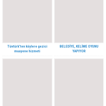
Tüvtürk’ten köylere gezici
BELEDİYE, KELİME OYUNU
muayene hizmeti
YAPIYOR