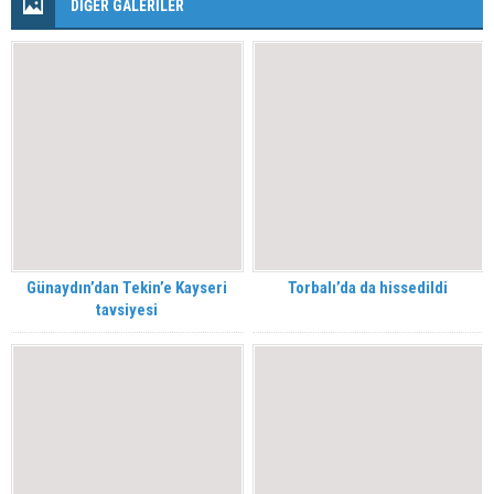
DİĞER GALERİLER
Günaydın’dan Tekin’e Kayseri
Torbalı’da da hissedildi
tavsiyesi