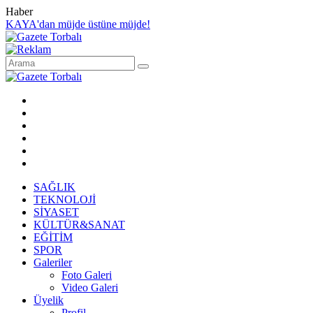
Haber
KAYA'dan müjde üstüne müjde!
SAĞLIK
TEKNOLOJİ
SİYASET
KÜLTÜR&SANAT
EĞİTİM
SPOR
Galeriler
Foto Galeri
Video Galeri
Üyelik
Profil