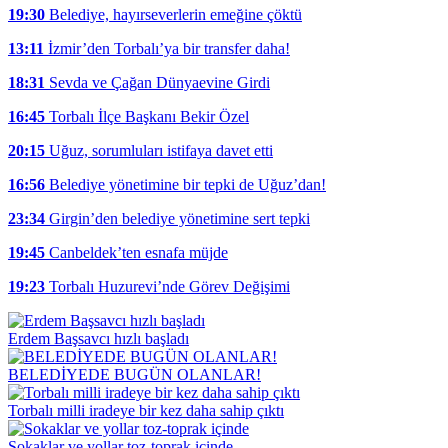
19:30
Belediye, hayırseverlerin emeğine çöktü
13:11
İzmir’den Torbalı’ya bir transfer daha!
18:31
Sevda ve Çağan Dünyaevine Girdi
16:45
Torbalı İlçe Başkanı Bekir Özel
20:15
Uğuz, sorumluları istifaya davet etti
16:56
Belediye yönetimine bir tepki de Uğuz’dan!
23:34
Girgin’den belediye yönetimine sert tepki
19:45
Canbeldek’ten esnafa müjde
19:23
Torbalı Huzurevi’nde Görev Değişimi
Erdem Başsavcı hızlı başladı
BELEDİYEDE BUGÜN OLANLAR!
Torbalı milli iradeye bir kez daha sahip çıktı
Sokaklar ve yollar toz-toprak içinde