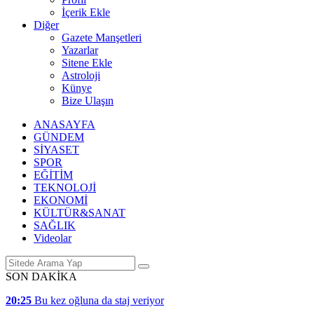
İçerik Ekle
Diğer
Gazete Manşetleri
Yazarlar
Sitene Ekle
Astroloji
Künye
Bize Ulaşın
ANASAYFA
GÜNDEM
SİYASET
SPOR
EĞİTİM
TEKNOLOJİ
EKONOMİ
KÜLTÜR&SANAT
SAĞLIK
Videolar
SON DAKİKA
20:25
Bu kez oğluna da staj veriyor