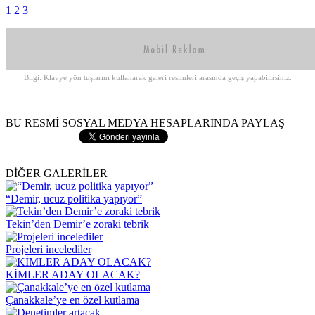
1
2
3
Bilgi: Klavye yön tuşlarını kullanarak galeri resimleri arasında geçiş yapabilirsiniz.
BU RESMİ SOSYAL MEDYA HESAPLARINDA PAYLAŞ
DİĞER GALERİLER
“Demir, ucuz politika yapıyor”
Tekin’den Demir’e zoraki tebrik
Projeleri incelediler
KİMLER ADAY OLACAK?
Çanakkale’ye en özel kutlama