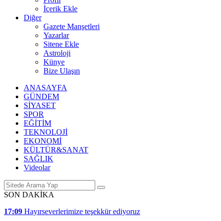
İçerik Ekle
Diğer
Gazete Manşetleri
Yazarlar
Sitene Ekle
Astroloji
Künye
Bize Ulaşın
ANASAYFA
GÜNDEM
SİYASET
SPOR
EĞİTİM
TEKNOLOJİ
EKONOMİ
KÜLTÜR&SANAT
SAĞLIK
Videolar
SON DAKİKA
17:09
Hayırseverlerimize teşekkür ediyoruz