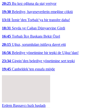
20:25
Bu kez oğluna da staj veriyor
19:30
Belediye, hayırseverlerin emeğine çöktü
13:11
İzmir’den Torbalı’ya bir transfer daha!
18:31
Sevda ve Çağan Dünyaevine Girdi
16:45
Torbalı İlçe Başkanı Bekir Özel
20:15
Uğuz, sorumluları istifaya davet etti
16:56
Belediye yönetimine bir tepki de Uğuz’dan!
23:34
Girgin’den belediye yönetimine sert tepki
19:45
Canbeldek’ten esnafa müjde
Erdem Başsavcı hızlı başladı