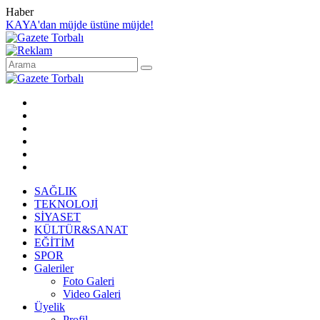
Haber
KAYA'dan müjde üstüne müjde!
SAĞLIK
TEKNOLOJİ
SİYASET
KÜLTÜR&SANAT
EĞİTİM
SPOR
Galeriler
Foto Galeri
Video Galeri
Üyelik
Profil