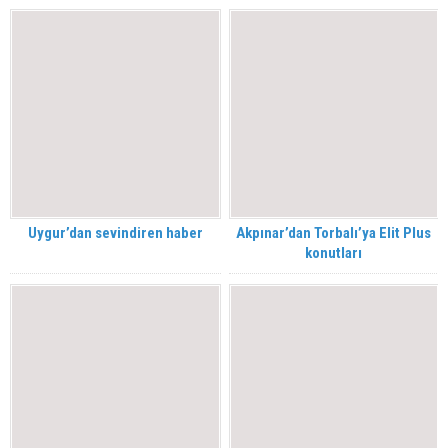
Uygur’dan sevindiren haber
Akpınar’dan Torbalı’ya Elit Plus
konutları