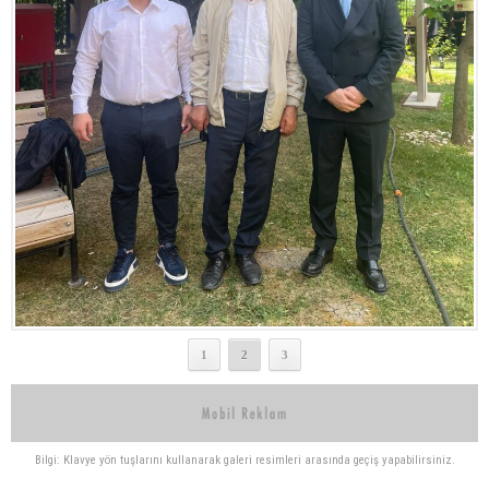
1
2
3
Bilgi: Klavye yön tuşlarını kullanarak galeri resimleri arasında geçiş yapabilirsiniz.