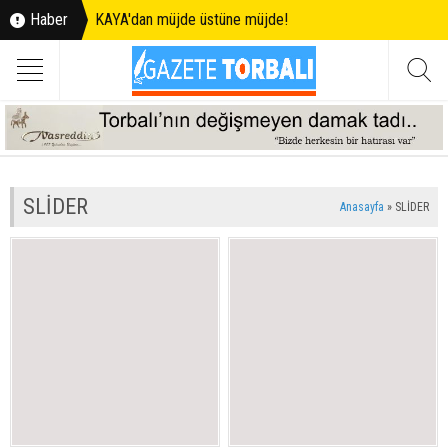
Haber
KAYA'dan müjde üstüne müjde!
SLİDER
Anasayfa
»
SLİDER