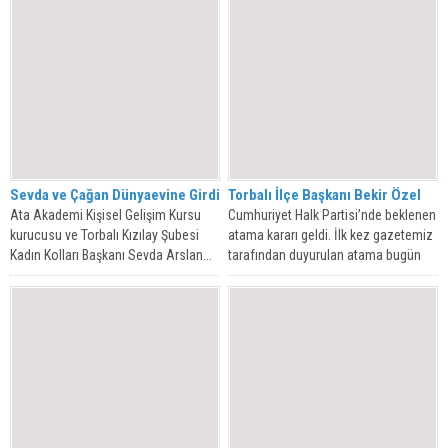
Sevda ve Çağan Dünyaevine Girdi
Torbalı İlçe Başkanı Bekir Özel
Ata Akademi Kişisel Gelişim Kursu
Cumhuriyet Halk Partisi’nde beklenen
kurucusu ve Torbalı Kızılay Şubesi
atama kararı geldi. İlk kez gazetemiz
Kadın Kolları Başkanı Sevda Arslan...
tarafından duyurulan atama bugün
yazılı...