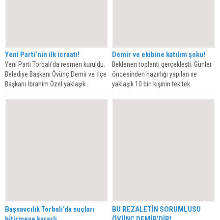
Yeni Parti’nin ilk icraatı!
Demir ve ekibine katılım şoku!
Yeni Parti Torbalı’da resmen kuruldu.
Beklenen toplantı gerçekleşti. Günler
Belediye Başkanı Övünç Demir ve İlçe
öncesinden hazırlığı yapılan ve
Başkanı İbrahim Özel yaklaşık...
yaklaşık 10 bin kişinin tek tek
arandığı...
Başsavcılık Torbalı’da suçları
BU REZALETİN SORUMLUSU
bitirmeye kararlı
ÖVÜNÇ DEMİR’DİR!