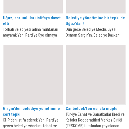
Uğuz, sorumluları istifaya davet
Belediye yönetimine bir tepki de
etti
Uğuz’dan!
Torbalı Belediyesi adına muhtarları
Dün gece Belediye Meclis üyesi
arayarak Yeni Parti’ye üye olmaya
Osman Sargın’ın, Belediye Başkanı
zorlayan belediye meclis üyesi
Övünç Demir’in selamı ile muhtarları
Osman Sargın,...
tehdit...
Girgin’den belediye yönetimine
Canbeldek’ten esnafa müjde
sert tepki
Türkiye Esnaf ve Sanatkarlar Kredi ve
CHP’den istifa ederek Yeni Parti’ye
Kefalet Kooperatifleri Merkez Birliği
geçen belediye yönetimi tehdit ve
(TESKOMB) tarafından yayınlanan