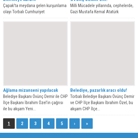
Çapak’ta meydana gelen kurşunlama
Milli Mücadele yıllarında, cephelerde,
olayı Torbalı Cumhuriyet
Gazi Mustafa Kemal Atatürk
Başsavcılığı’nın titiz incelemeleri
tarafından kurulan Cumhuriyet Halk
sonucu ertesi gün aydınlatıldı.
Partisi bugünleri de...
Başsavcılık’tan...
Ağlama mizanseni yapılacak
Belediye, pazarlık aracı oldu!
Belediye Başkanı Övünç Demir ile CHP
Torbalı Belediye Başkanı Övünç Demir
İlçe Başkanı İbrahim Özel’in çağrısı
ve CHP İlçe Başkanı İbrahim Özel, bu
ile bu akşam Yeni...
akşam CHP İlçe...
1
2
3
4
5
›
»