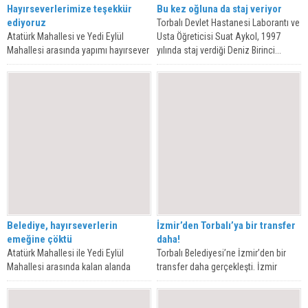
Hayırseverlerimize teşekkür
Bu kez oğluna da staj veriyor
ediyoruz
Torbalı Devlet Hastanesi Laborantı ve
Atatürk Mahallesi ve Yedi Eylül
Usta Öğreticisi Suat Aykol, 1997
Mahallesi arasında yapımı hayırsever
yılında staj verdiği Deniz Birinci...
iş insanları tarafından gerçekleştirilen
taziye evi...
Belediye, hayırseverlerin
İzmir’den Torbalı’ya bir transfer
emeğine çöktü
daha!
Atatürk Mahallesi ile Yedi Eylül
Torbalı Belediyesi’ne İzmir’den bir
Mahallesi arasında kalan alanda
transfer daha gerçekleşti. İzmir
hayırseverler tarafından yapılan
Büyükşehir Belediyesi’nde çeşitli
taziye evi yarın...
görevlerde bulunan ve Tunç...