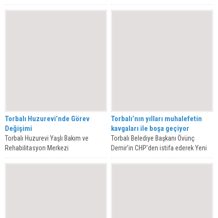
şantajla insanları Yeni Parti’ye üye...
genelge kapsamında...
Torbalı Huzurevi’nde Görev
Torbalı’nın yılları muhalefetin
Değişimi
kavgaları ile boşa geçiyor
Torbalı Huzurevi Yaşlı Bakım ve
Torbalı Belediye Başkanı Övünç
Rehabilitasyon Merkezi
Demir’in CHP’den istifa ederek Yeni
Müdürlüğü’nde görev değişimi
Parti’ye geçişi sonrası bir açıklama
yaşandı. Uzun süredir kurum
yapan...
müdürlüğü...