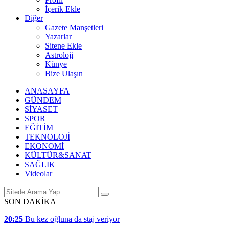
İçerik Ekle
Diğer
Gazete Manşetleri
Yazarlar
Sitene Ekle
Astroloji
Künye
Bize Ulaşın
ANASAYFA
GÜNDEM
SİYASET
SPOR
EĞİTİM
TEKNOLOJİ
EKONOMİ
KÜLTÜR&SANAT
SAĞLIK
Videolar
SON DAKİKA
20:25
Bu kez oğluna da staj veriyor