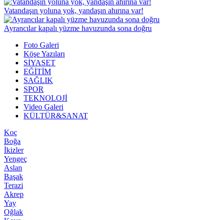
Vatandaşın yoluna yok, yandaşın ahırına var!
Ayrancılar kapalı yüzme havuzunda sona doğru
Foto Galeri
Köşe Yazıları
SİYASET
EĞİTİM
SAĞLIK
SPOR
TEKNOLOJİ
Video Galeri
KÜLTÜR&SANAT
Koç
Boğa
İkizler
Yengeç
Aslan
Başak
Terazi
Akrep
Yay
Oğlak