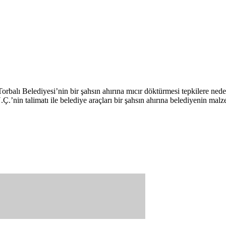
orbalı Belediyesi’nin bir şahsın ahırına mıcır döktürmesi tepkilere ned
Ç.’nin talimatı ile belediye araçları bir şahsın ahırına belediyenin ma