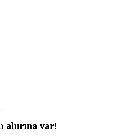
r!
n ahırına var!