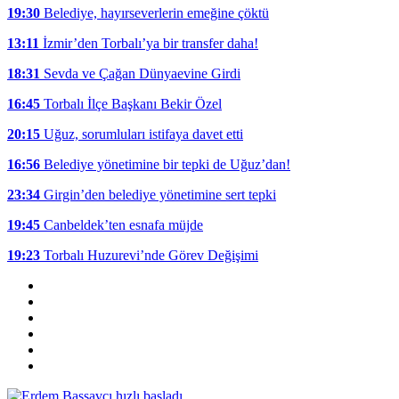
19:30
Belediye, hayırseverlerin emeğine çöktü
13:11
İzmir’den Torbalı’ya bir transfer daha!
18:31
Sevda ve Çağan Dünyaevine Girdi
16:45
Torbalı İlçe Başkanı Bekir Özel
20:15
Uğuz, sorumluları istifaya davet etti
16:56
Belediye yönetimine bir tepki de Uğuz’dan!
23:34
Girgin’den belediye yönetimine sert tepki
19:45
Canbeldek’ten esnafa müjde
19:23
Torbalı Huzurevi’nde Görev Değişimi