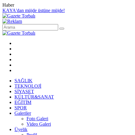
Haber
KAYA'dan müjde üstüne müjde!
SAĞLIK
TEKNOLOJİ
SİYASET
KÜLTÜR&SANAT
EĞİTİM
SPOR
Galeriler
Foto Galeri
Video Galeri
Üyelik
Profil