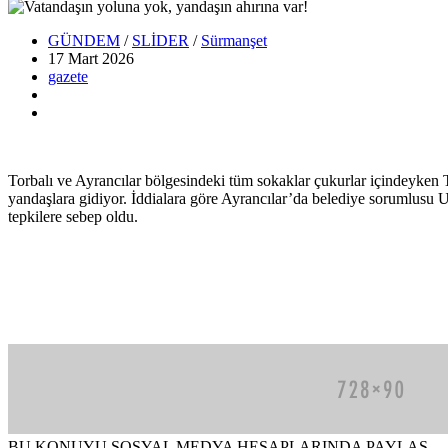
GÜNDEM
/
SLİDER
/
Sürmanşet
17 Mart
2026
gazete
Torbalı ve Ayrancılar bölgesindeki tüm sokaklar çukurlar içindeyken T
yandaşlara gidiyor. İddialara göre Ayrancılar’da belediye sorumlusu U.
tepkilere sebep oldu.
BU KONUYU SOSYAL MEDYA HESAPLARINDA PAYLAŞ