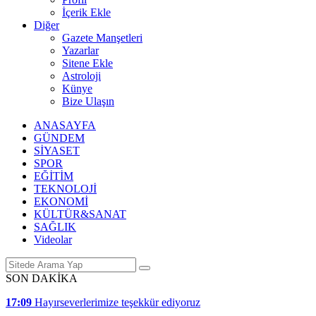
İçerik Ekle
Diğer
Gazete Manşetleri
Yazarlar
Sitene Ekle
Astroloji
Künye
Bize Ulaşın
ANASAYFA
GÜNDEM
SİYASET
SPOR
EĞİTİM
TEKNOLOJİ
EKONOMİ
KÜLTÜR&SANAT
SAĞLIK
Videolar
SON DAKİKA
17:09
Hayırseverlerimize teşekkür ediyoruz