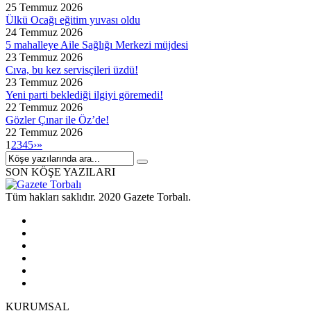
25 Temmuz 2026
Ülkü Ocağı eğitim yuvası oldu
24 Temmuz 2026
5 mahalleye Aile Sağlığı Merkezi müjdesi
23 Temmuz 2026
Cıva, bu kez servisçileri üzdü!
23 Temmuz 2026
Yeni parti beklediği ilgiyi göremedi!
22 Temmuz 2026
Gözler Çınar ile Öz’de!
22 Temmuz 2026
1
2
3
4
5
›
»
SON KÖŞE YAZILARI
Tüm hakları saklıdır. 2020 Gazete Torbalı.
KURUMSAL