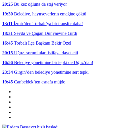
20:25
Bu kez oğluna da staj veriyor
19:30
Belediye, hayırseverlerin emeğine çöktü
13:11
İzmir’den Torbalı’ya bir transfer daha!
18:31
Sevda ve Çağan Dünyaevine Girdi
16:45
Torbalı İlçe Başkanı Bekir Özel
20:15
Uğuz, sorumluları istifaya davet etti
16:56
Belediye yönetimine bir tepki de Uğuz’dan!
23:34
Girgin’den belediye yönetimine sert tepki
19:45
Canbeldek’ten esnafa müjde