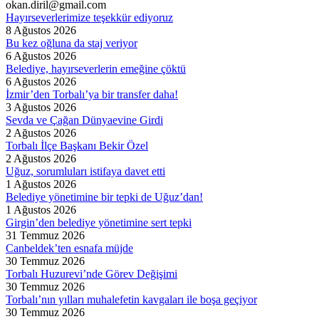
okan.diril@gmail.com
Hayırseverlerimize teşekkür ediyoruz
8 Ağustos 2026
Bu kez oğluna da staj veriyor
6 Ağustos 2026
Belediye, hayırseverlerin emeğine çöktü
6 Ağustos 2026
İzmir’den Torbalı’ya bir transfer daha!
3 Ağustos 2026
Sevda ve Çağan Dünyaevine Girdi
2 Ağustos 2026
Torbalı İlçe Başkanı Bekir Özel
2 Ağustos 2026
Uğuz, sorumluları istifaya davet etti
1 Ağustos 2026
Belediye yönetimine bir tepki de Uğuz’dan!
1 Ağustos 2026
Girgin’den belediye yönetimine sert tepki
31 Temmuz 2026
Canbeldek’ten esnafa müjde
30 Temmuz 2026
Torbalı Huzurevi’nde Görev Değişimi
30 Temmuz 2026
Torbalı’nın yılları muhalefetin kavgaları ile boşa geçiyor
30 Temmuz 2026