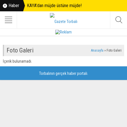
Haber
KAYA'dan müjde üstüne müjde!
Foto Galeri
Anasayfa
»
Foto Galeri
İçerik bulunamadı.
Torbalının gerçek haber portalı.