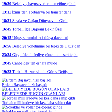
19:30
Belediye, hayırseverlerin emeğine çöktü
13:11
İzmir’den Torbalı’ya bir transfer daha!
18:31
Sevda ve Çağan Dünyaevine Girdi
16:45
Torbalı İlçe Başkanı Bekir Özel
20:15
Uğuz, sorumluları istifaya davet etti
16:56
Belediye yönetimine bir tepki de Uğuz’dan!
23:34
Girgin’den belediye yönetimine sert tepki
19:45
Canbeldek’ten esnafa müjde
19:23
Torbalı Huzurevi’nde Görev Değişimi
Erdem Başsavcı hızlı başladı
BELEDİYEDE BUGÜN OLANLAR!
Torbalı milli iradeye bir kez daha sahip çıktı
Sokaklar ve yollar toz-toprak içinde