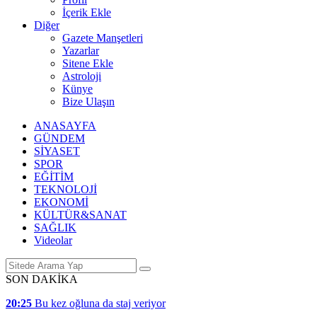
İçerik Ekle
Diğer
Gazete Manşetleri
Yazarlar
Sitene Ekle
Astroloji
Künye
Bize Ulaşın
ANASAYFA
GÜNDEM
SİYASET
SPOR
EĞİTİM
TEKNOLOJİ
EKONOMİ
KÜLTÜR&SANAT
SAĞLIK
Videolar
SON DAKİKA
20:25
Bu kez oğluna da staj veriyor