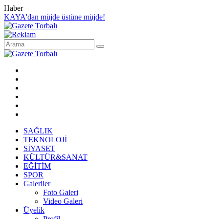
Haber
KAYA'dan müjde üstüne müjde!
SAĞLIK
TEKNOLOJİ
SİYASET
KÜLTÜR&SANAT
EĞİTİM
SPOR
Galeriler
Foto Galeri
Video Galeri
Üyelik
Profil