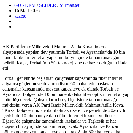
GÜNDEM
/
SLİDER
/
Sürmanşet
16 Mart
2026
gazete
AK Parti İzmir Milletvekili Mahmut Atilla Kaya, internet
altyapısında yapılan dev yatırımla Torbalı ve Ayrancılar’da 10 bin
hanelik fiber internet altyapısının bu yıl içinde tamamlanacağını
belirtti. Kaya, Torbalı’nın 5G teknolojisine de hazır olduğunu ifade
etti
Torbalı genelinde başlatılan çalışmalar kapsamında fiber internet
altyapısı güçlenmeye devam ediyor. 60 mahallede başlayan
çalışmalar kapsamında mevcut kapasiteye ek olarak Torbalı ve
Ayrancılar bölgesinde 10 bin hanelik daha fiber optik internet altyapı
hattı döşenecek. Çalışmaların bu yıl içerisinde tamamlanacağı
müjdesini veren AK Parti İzmir Milletvekili Mahmut Atilla Kaya,
“Kırsal bölgelerimiz de dahil olmak üzere ilçe genelinde 2026 yılı
içerisinde 10 bin haneye daha fiber internet hizmeti verilecek.
Eğerci’de çalışmalar tamamlandı, Aslanlar ve Taşkesik’te hat
döşendi bir ay içinde kullanıma açılacak. Ayrancılar ve Pancar
bölgesinde mevcut kapasiteye ek olarak 2 bin 500 haneye daha