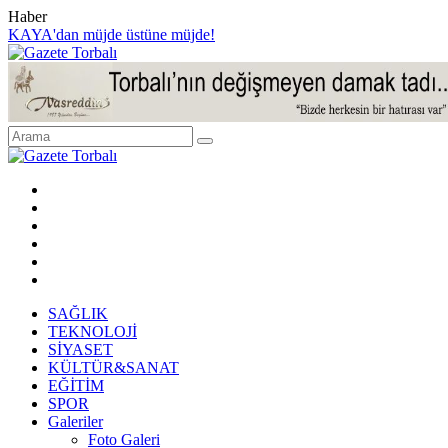
Haber
KAYA'dan müjde üstüne müjde!
SAĞLIK
TEKNOLOJİ
SİYASET
KÜLTÜR&SANAT
EĞİTİM
SPOR
Galeriler
Foto Galeri