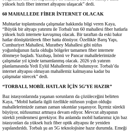
yüksek hızlı fiber internet altyapısı ulaşacak” dedi.
60 MAHALLEDE FİBER İNTERNET OLACAK
Muhtarlar toplantısında çalışmalar hakkında bilgi veren Kaya,
“Büyük bir altyapı yatırımı ile Torbalı’nın 60 mahallesi fiber hatlarla
yüksek hızlı internete kavuşmuş olacak. Bir taraftan da eski bakır
hatlar dönüştürülerek fiber hatta dönüyor. Özellikle Barış Yapı,
Cumhuriyet Mahallesi, Muratbey Mahallesi gibi nüfus
yoğunluğunun fazla olduğu bölgeler tamamen fiber internete
dönmeye başladı. Yazıbaşı, İnönü ve Pancar mahallelerimizde
çalışmalar yıl içinde tamamlanmış olacak. 2026 yılı yatırım
planlamasında Yedi Eylül Mahallemiz de bulunuyor. Torbalı’da
internet altyapısı olmayan mahallemiz kalmayana kadar bu
çalışmalar sürecek” dedi.
“TORBALI, MOBİL HATLAR İÇİN 5G’YE HAZIR”
Baz istasyonlarında yaşanan sorunların da çözüleceğini belirten
Kaya, “Mobil hatlarla ilgili özellikle nüfusun yoğun olduğu
mahallelerimizde zaman zaman sıkıntılar yaşanıyor. İlçemiz sürekli
büyüyor, nüfusumuz artmaya devam ediyor. Mevcut altyapının
sürekli yenilenmesi gerekiyor. Bu anlamda mobil hatlarımız için baz
istasyonları da yüksek hızlı fiber optik altyapısı ile yeniden
yapılandırıldı. Torbalı şu an 5G teknolojisine hazır durumda. Emeği