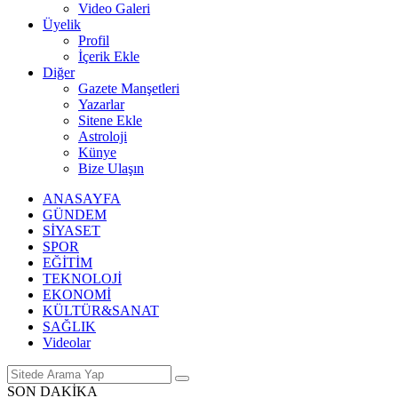
Video Galeri
Üyelik
Profil
İçerik Ekle
Diğer
Gazete Manşetleri
Yazarlar
Sitene Ekle
Astroloji
Künye
Bize Ulaşın
ANASAYFA
GÜNDEM
SİYASET
SPOR
EĞİTİM
TEKNOLOJİ
EKONOMİ
KÜLTÜR&SANAT
SAĞLIK
Videolar
SON DAKİKA