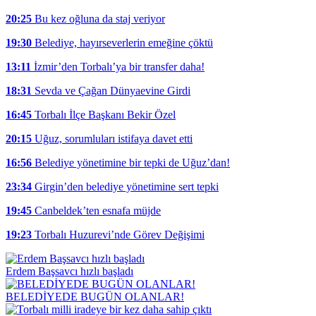
20:25
Bu kez oğluna da staj veriyor
19:30
Belediye, hayırseverlerin emeğine çöktü
13:11
İzmir’den Torbalı’ya bir transfer daha!
18:31
Sevda ve Çağan Dünyaevine Girdi
16:45
Torbalı İlçe Başkanı Bekir Özel
20:15
Uğuz, sorumluları istifaya davet etti
16:56
Belediye yönetimine bir tepki de Uğuz’dan!
23:34
Girgin’den belediye yönetimine sert tepki
19:45
Canbeldek’ten esnafa müjde
19:23
Torbalı Huzurevi’nde Görev Değişimi
Erdem Başsavcı hızlı başladı
BELEDİYEDE BUGÜN OLANLAR!