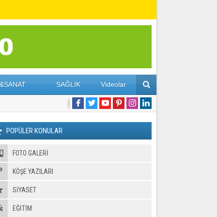
&SANAT
SAĞLIK
Videolar
POPÜLER KONULAR
FOTO GALERI
KÖŞE YAZILARI
SİYASET
EĞİTİM