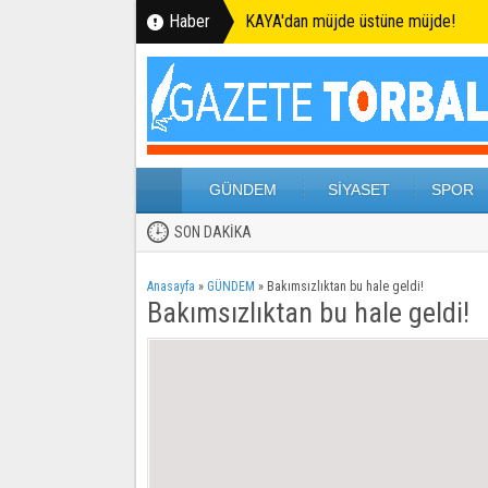
Haber
KAYA'dan müjde üstüne müjde!
GÜNDEM
SİYASET
SPOR
SON DAKİKA
Anasayfa
»
GÜNDEM
»
Bakımsızlıktan bu hale geldi!
Bakımsızlıktan bu hale geldi!