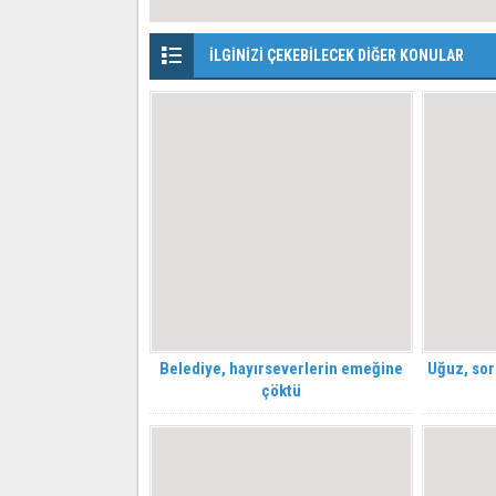
İLGİNİZİ ÇEKEBİLECEK DİĞER KONULAR
Belediye, hayırseverlerin emeğine
Uğuz, soru
çöktü