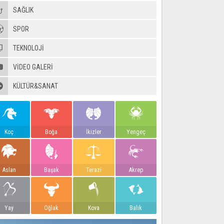
SAĞLIK
SPOR
TEKNOLOJİ
VIDEO GALERI
KÜLTÜR&SANAT
Koç
Boğa
İkizler
Yengeç
Aslan
Başak
Terazi
Akrep
Yay
Oğlak
Kova
Balık