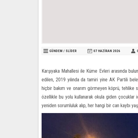
GÜNDEM
/
SLİDER
07 HAZIRAN
2026
Karşıyaka Mahallesi ile Küme Evleri arasında bulu
edilen, 2019 yılında da tamiri yine AK Partili bel
hiçbir bakım ve onarım görmeyen köprü, tehlike s
özellikle bu yolu kullanarak okula giden çocuklar iç
yeniden sorumluluk alıp, her hangi bir can kaybı y