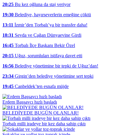
20:25
Bu kez oğluna da staj veriyor
19:30
Belediye, hayırseverlerin emeğine çöktü
13:11
İzmir’den Torbalı’ya bir transfer daha!
18:31
Sevda ve Çağan Dünyaevine Girdi
16:45
Torbalı İlçe Başkanı Bekir Özel
20:15
Uğuz, sorumluları istifaya davet etti
16:56
Belediye yönetimine bir tepki de Uğuz’dan!
23:34
Girgin’den belediye yönetimine sert tepki
19:45
Canbeldek’ten esnafa müjde
Erdem Başsavcı hızlı başladı
BELEDİYEDE BUGÜN OLANLAR!
Torbalı milli iradeye bir kez daha sahip çıktı
Sokaklar ve yollar toz-toprak içinde