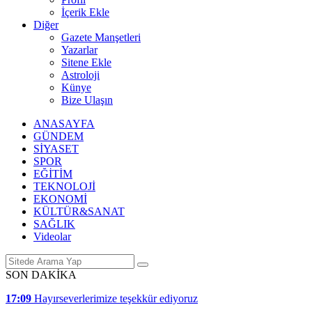
İçerik Ekle
Diğer
Gazete Manşetleri
Yazarlar
Sitene Ekle
Astroloji
Künye
Bize Ulaşın
ANASAYFA
GÜNDEM
SİYASET
SPOR
EĞİTİM
TEKNOLOJİ
EKONOMİ
KÜLTÜR&SANAT
SAĞLIK
Videolar
SON DAKİKA
17:09
Hayırseverlerimize teşekkür ediyoruz