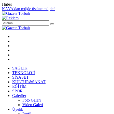
Haber
KAYA'dan müjde üstüne müjde!
SAĞLIK
TEKNOLOJİ
SİYASET
KÜLTÜR&SANAT
EĞİTİM
SPOR
Galeriler
Foto Galeri
Video Galeri
Üyelik
Profil