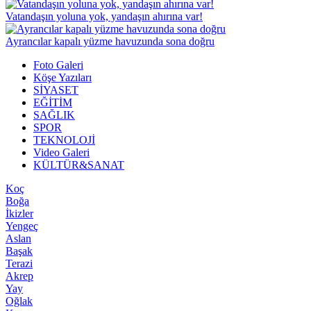
Vatandaşın yoluna yok, yandaşın ahırına var!
Ayrancılar kapalı yüzme havuzunda sona doğru
Foto Galeri
Köşe Yazıları
SİYASET
EĞİTİM
SAĞLIK
SPOR
TEKNOLOJİ
Video Galeri
KÜLTÜR&SANAT
Koç
Boğa
İkizler
Yengeç
Aslan
Başak
Terazi
Akrep
Yay
Oğlak