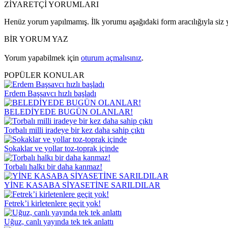
ZİYARETÇİ YORUMLARI
Henüz yorum yapılmamış. İlk yorumu aşağıdaki form aracılığıyla siz y
BİR YORUM YAZ
Yorum yapabilmek için
oturum açmalısınız
.
POPÜLER KONULAR
Erdem Başsavcı hızlı başladı
BELEDİYEDE BUGÜN OLANLAR!
Torbalı milli iradeye bir kez daha sahip çıktı
Sokaklar ve yollar toz-toprak içinde
Torbalı halkı bir daha kanmaz!
YİNE KASABA SİYASETİNE SARILDILAR
Fetrek’i kirletenlere geçit yok!
Uğuz, canlı yayında tek tek anlattı