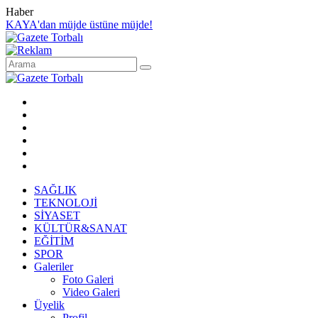
Haber
KAYA'dan müjde üstüne müjde!
SAĞLIK
TEKNOLOJİ
SİYASET
KÜLTÜR&SANAT
EĞİTİM
SPOR
Galeriler
Foto Galeri
Video Galeri
Üyelik
Profil