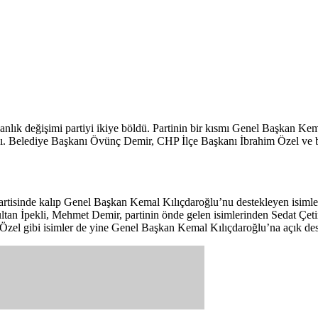
lık değişimi partiyi ikiye böldü. Partinin bir kısmı Genel Başkan Kem
ıdı. Belediye Başkanı Övünç Demir, CHP İlçe Başkanı İbrahim Özel ve bel
partisinde kalıp Genel Başkan Kemal Kılıçdaroğlu’nu destekleyen isimler
ultan İpekli, Mehmet Demir, partinin önde gelen isimlerinden Sedat Çet
 Özel gibi isimler de yine Genel Başkan Kemal Kılıçdaroğlu’na açık dest