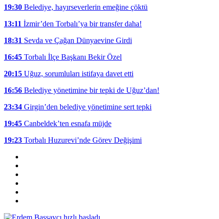
19:30
Belediye, hayırseverlerin emeğine çöktü
13:11
İzmir’den Torbalı’ya bir transfer daha!
18:31
Sevda ve Çağan Dünyaevine Girdi
16:45
Torbalı İlçe Başkanı Bekir Özel
20:15
Uğuz, sorumluları istifaya davet etti
16:56
Belediye yönetimine bir tepki de Uğuz’dan!
23:34
Girgin’den belediye yönetimine sert tepki
19:45
Canbeldek’ten esnafa müjde
19:23
Torbalı Huzurevi’nde Görev Değişimi