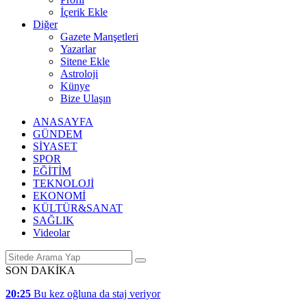
İçerik Ekle
Diğer
Gazete Manşetleri
Yazarlar
Sitene Ekle
Astroloji
Künye
Bize Ulaşın
ANASAYFA
GÜNDEM
SİYASET
SPOR
EĞİTİM
TEKNOLOJİ
EKONOMİ
KÜLTÜR&SANAT
SAĞLIK
Videolar
SON DAKİKA
20:25
Bu kez oğluna da staj veriyor