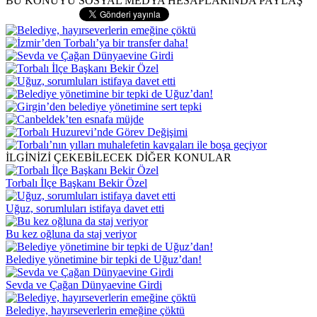
BU KONUYU SOSYAL MEDYA HESAPLARINDA PAYLAŞ
İLGİNİZİ ÇEKEBİLECEK DİĞER KONULAR
Torbalı İlçe Başkanı Bekir Özel
Uğuz, sorumluları istifaya davet etti
Bu kez oğluna da staj veriyor
Belediye yönetimine bir tepki de Uğuz’dan!
Sevda ve Çağan Dünyaevine Girdi
Belediye, hayırseverlerin emeğine çöktü