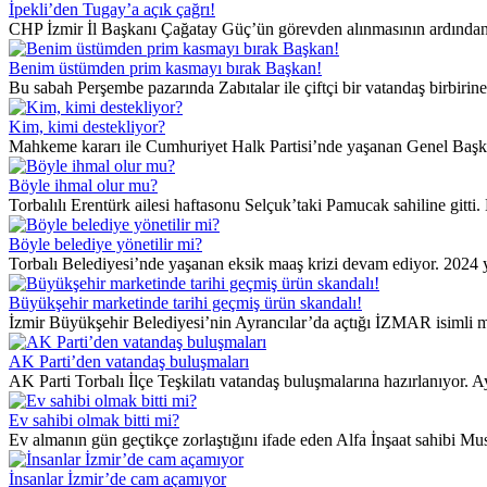
İpekli’den Tugay’a açık çağrı!
CHP İzmir İl Başkanı Çağatay Güç’ün görevden alınmasının ardından p
Benim üstümden prim kasmayı bırak Başkan!
Bu sabah Perşembe pazarında Zabıtalar ile çiftçi bir vatandaş birbirin
Kim, kimi destekliyor?
Mahkeme kararı ile Cumhuriyet Halk Partisi’nde yaşanan Genel Başkanlı
Böyle ihmal olur mu?
Torbalılı Erentürk ailesi haftasonu Selçuk’taki Pamucak sahiline gitti. 
Böyle belediye yönetilir mi?
Torbalı Belediyesi’nde yaşanan eksik maaş krizi devam ediyor. 2024 yı
Büyükşehir marketinde tarihi geçmiş ürün skandalı!
İzmir Büyükşehir Belediyesi’nin Ayrancılar’da açtığı İZMAR isimli ma
AK Parti’den vatandaş buluşmaları
AK Parti Torbalı İlçe Teşkilatı vatandaş buluşmalarına hazırlanıyor. A
Ev sahibi olmak bitti mi?
Ev almanın gün geçtikçe zorlaştığını ifade eden Alfa İnşaat sahibi Musa 
İnsanlar İzmir’de cam açamıyor