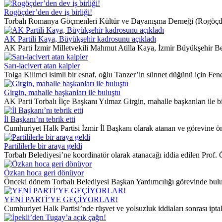
Rogöçder’den dev iş birliği!
Torbalı Romanya Göçmenleri Kültür ve Dayanışma Derneği (Rogöçder), u
AK Partili Kaya, Büyükşehir kadrosunu açıkladı
AK Parti İzmir Milletvekili Mahmut Atilla Kaya, İzmir Büyükşehir Beled
Sarı-lacivert atan kalpler
Tolga Kilimci isimli bir esnaf, oğlu Tanzer’in sünnet düğünü için Fener
Girgin, mahalle başkanları ile buluştu
AK Parti Torbalı İlçe Başkanı Yılmaz Girgin, mahalle başkanları ile bir
İl Başkanı’nı tebrik etti
Cumhuriyet Halk Partisi İzmir İl Başkanı olarak atanan ve görevine 
Partililerle bir araya geldi
Torbalı Belediyesi’ne koordinatör olarak atanacağı iddia edilen Prof. 
Özkan hoca geri dönüyor
Önceki dönem Torbalı Belediyesi Başkan Yardımcılığı görevinde buluna
YENİ PARTİ’YE GEÇİYORLAR!
Cumhuriyet Halk Partisi’nde rüşvet ve yolsuzluk iddiaları sonrası ipta