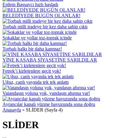
Erdem Başsavcı hızlı başladı
BELEDİYEDE BUGÜN OLANLAR!
Torbalı milli iradeye bir kez daha sahip çıktı
Sokaklar ve yollar toz-toprak içinde
Torbalı halkı bir daha kanmaz!
YİNE KASABA SİYASETİNE SARILDILAR
Fetrek’i kirletenlere geçit yok!
Uğuz, canlı yayında tek tek anlattı
Vatandaşın yoluna yok, yandaşın ahırına var!
Ayrancılar kapalı yüzme havuzunda sona doğru
Anasayfa
»
SLİDER
(Sayfa 4)
SLİDER