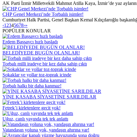
AK Parti İzmir Milletvekili Mahmut Atilla Kaya, İzmir’de yaz aylarının
CHP Genel Merkezi’nde Torbalılı isimler!
Cumhuriyet Halk Partisi, Genel Başkan Kemal Kılıçdaroğlu başkanlığın
‹
1
2
3
4
5
6
7
8
›
»
POPÜLER KONULAR
Erdem Başsavcı hızlı başladı
BELEDİYEDE BUGÜN OLANLAR!
Torbalı milli iradeye bir kez daha sahip çıktı
Sokaklar ve yollar toz-toprak içinde
Torbalı halkı bir daha kanmaz!
YİNE KASABA SİYASETİNE SARILDILAR
Fetrek’i kirletenlere geçit yok!
Uğuz, canlı yayında tek tek anlattı
Vatandaşın yoluna yok, yandaşın ahırına var!