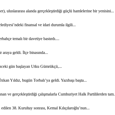
luslararası alanda gerçekleştirdiği güçlü hamlelerine bir yenisini...
iyesi’ndeki finansal ve idari durumla ilgili...
bahçe temalı bir davetiye bastırdı....
 araya geldi. İlçe binasında...
önceki gün başlayan Utku Gümrükçü,...
Özkan Yıldız, bugün Torbalı’ya geldi. Yazıbaşı başta...
n ve gerçekleştirdiği çalışmalarla Cumhuriyet Halk Partililerden tam.
l edilen 38. Kurultay sonrası, Kemal Kılıçdaroğlu’nun...