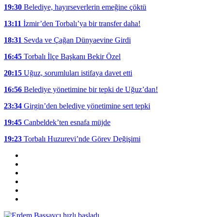
19:30
Belediye, hayırseverlerin emeğine çöktü
13:11
İzmir’den Torbalı’ya bir transfer daha!
18:31
Sevda ve Çağan Dünyaevine Girdi
16:45
Torbalı İlçe Başkanı Bekir Özel
20:15
Uğuz, sorumluları istifaya davet etti
16:56
Belediye yönetimine bir tepki de Uğuz’dan!
23:34
Girgin’den belediye yönetimine sert tepki
19:45
Canbeldek’ten esnafa müjde
19:23
Torbalı Huzurevi’nde Görev Değişimi