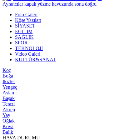
Ayrancılar kapalı yüzme havuzunda sona doğru
Foto Galeri
Köşe Yazıları
SİYASET
EĞİTİM
SAĞLIK
SPOR
TEKNOLOJİ
Video Galeri
KÜLTÜR&SANAT
Koç
Boğa
İkizler
Yengeç
Aslan
Başak
Terazi
Akrep
Yay
Oğlak
Kova
Balık
HAVA DURUMU