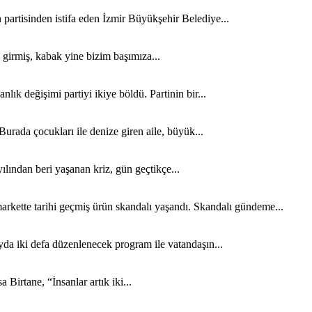
artisinden istifa eden İzmir Büyükşehir Belediye...
e girmiş, kabak yine bizim başımıza...
k değişimi partiyi ikiye böldü. Partinin bir...
Burada çocukları ile denize giren aile, büyük...
lından beri yaşanan kriz, gün geçtikçe...
rkette tarihi geçmiş ürün skandalı yaşandı. Skandalı gündeme...
yda iki defa düzenlenecek program ile vatandaşın...
Birtane, “İnsanlar artık iki...