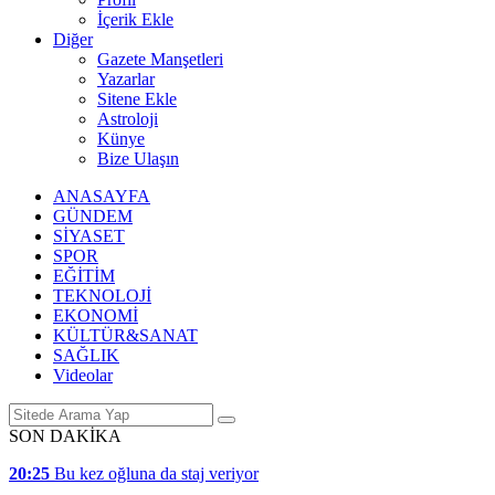
İçerik Ekle
Diğer
Gazete Manşetleri
Yazarlar
Sitene Ekle
Astroloji
Künye
Bize Ulaşın
ANASAYFA
GÜNDEM
SİYASET
SPOR
EĞİTİM
TEKNOLOJİ
EKONOMİ
KÜLTÜR&SANAT
SAĞLIK
Videolar
SON DAKİKA
20:25
Bu kez oğluna da staj veriyor