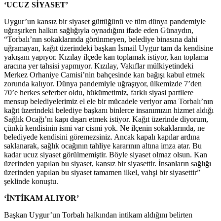
‘UCUZ SİYASET’
Uygur’un kansız bir siyaset güttüğünü ve tüm dünya pandemiyle
uğraşırken halkın sağlığıyla oynadığını ifade eden Günaydın,
“Torbalı’nın sokaklarında görünmeyen, belediye binasına dahi
uğramayan, kağıt üzerindeki başkan İsmail Uygur tam da kendisine
yakışanı yapıyor. Kızılay ilçede kan toplamak istiyor, kan toplama
aracına yer tahsisi yapmıyor. Kızılay, Vakıflar mülkiyetindeki
Merkez Orhaniye Camisi’nin bahçesinde kan bağışı kabul etmek
zorunda kalıyor. Dünya pandemiyle uğraşıyor, ülkemizde 7’den
70’e herkes seferber oldu, hükümetimiz, farklı siyasi partilere
mensup belediyelerimiz el ele bir mücadele veriyor ama Torbalı’nın
kağıt üzerindeki belediye başkanı binlerce insanımızın hizmet aldığı
Sağlık Ocağı’nı kapı dışarı etmek istiyor. Kağıt üzerinde diyorum,
çünkü kendisinin ismi var cismi yok. Ne ilçenin sokaklarında, ne
belediyede kendisini göremezsiniz. Ancak kapalı kapılar ardına
saklanarak, sağlık ocağının tahliye kararının altına imza atar. Bu
kadar ucuz siyaset görülmemiştir. Böyle siyaset olmaz olsun. Kan
üzerinden yapılan bu siyaset, kansız bir siyasettir. İnsanların sağlığı
üzerinden yapılan bu siyaset tamamen ilkel, vahşi bir siyasettir”
şeklinde konuştu.
‘İNTİKAM ALIYOR’
Başkan Uygur’un Torbalı halkından intikam aldığını belirten