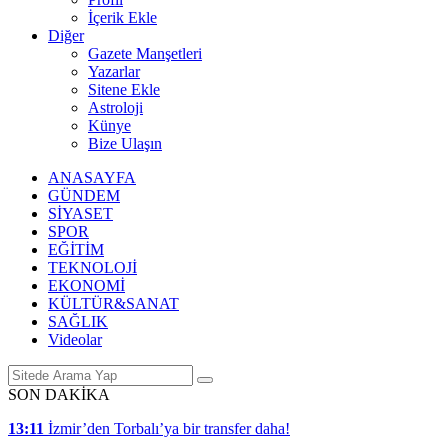
İçerik Ekle
Diğer
Gazete Manşetleri
Yazarlar
Sitene Ekle
Astroloji
Künye
Bize Ulaşın
ANASAYFA
GÜNDEM
SİYASET
SPOR
EĞİTİM
TEKNOLOJİ
EKONOMİ
KÜLTÜR&SANAT
SAĞLIK
Videolar
SON DAKİKA
13:11
İzmir’den Torbalı’ya bir transfer daha!