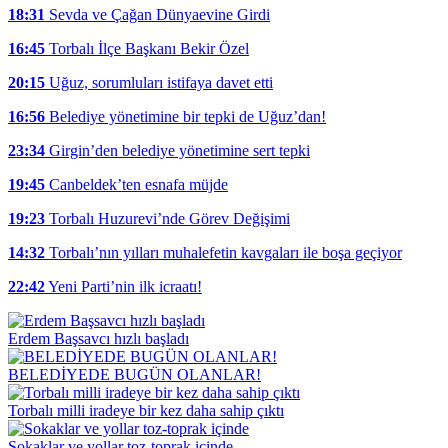
18:31
Sevda ve Çağan Dünyaevine Girdi
16:45
Torbalı İlçe Başkanı Bekir Özel
20:15
Uğuz, sorumluları istifaya davet etti
16:56
Belediye yönetimine bir tepki de Uğuz’dan!
23:34
Girgin’den belediye yönetimine sert tepki
19:45
Canbeldek’ten esnafa müjde
19:23
Torbalı Huzurevi’nde Görev Değişimi
14:32
Torbalı’nın yılları muhalefetin kavgaları ile boşa geçiyor
22:42
Yeni Parti’nin ilk icraatı!
Erdem Başsavcı hızlı başladı
BELEDİYEDE BUGÜN OLANLAR!
Torbalı milli iradeye bir kez daha sahip çıktı
Sokaklar ve yollar toz-toprak içinde