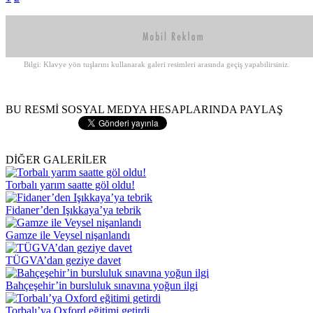
Bilgi: Klavye yön tuşlarını kullanarak galeri resimleri arasında geçiş yapabilirsiniz.
BU RESMİ SOSYAL MEDYA HESAPLARINDA PAYLAŞ
DİĞER GALERİLER
Torbalı yarım saatte göl oldu!
Fidaner’den Işıkkaya’ya tebrik
Gamze ile Veysel nişanlandı
TÜGVA’dan geziye davet
Bahçeşehir’in bursluluk sınavına yoğun ilgi
Torbalı’ya Oxford eğitimi getirdi