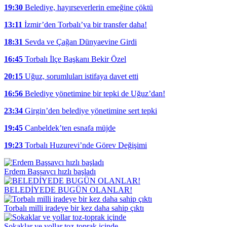
19:30
Belediye, hayırseverlerin emeğine çöktü
13:11
İzmir’den Torbalı’ya bir transfer daha!
18:31
Sevda ve Çağan Dünyaevine Girdi
16:45
Torbalı İlçe Başkanı Bekir Özel
20:15
Uğuz, sorumluları istifaya davet etti
16:56
Belediye yönetimine bir tepki de Uğuz’dan!
23:34
Girgin’den belediye yönetimine sert tepki
19:45
Canbeldek’ten esnafa müjde
19:23
Torbalı Huzurevi’nde Görev Değişimi
Erdem Başsavcı hızlı başladı
BELEDİYEDE BUGÜN OLANLAR!
Torbalı milli iradeye bir kez daha sahip çıktı
Sokaklar ve yollar toz-toprak içinde