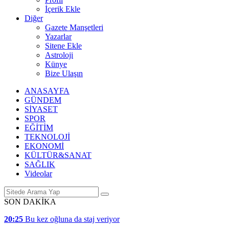
İçerik Ekle
Diğer
Gazete Manşetleri
Yazarlar
Sitene Ekle
Astroloji
Künye
Bize Ulaşın
ANASAYFA
GÜNDEM
SİYASET
SPOR
EĞİTİM
TEKNOLOJİ
EKONOMİ
KÜLTÜR&SANAT
SAĞLIK
Videolar
SON DAKİKA
20:25
Bu kez oğluna da staj veriyor