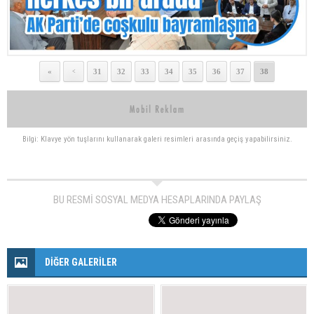
«
31
32
33
34
35
36
37
38
<
Bilgi: Klavye yön tuşlarını kullanarak galeri resimleri arasında geçiş yapabilirsiniz.
BU RESMİ SOSYAL MEDYA HESAPLARINDA PAYLAŞ
DİĞER GALERİLER