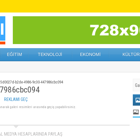
EĞİTİM
TEKNOLOJİ
EKONOMİ
KÜLTÜR
55d0027d-b2de-4986-9c30-447986cbc094
47986cbc094
REKLAMI GEÇ
lanarak galeri resimleri arasında geçiş yapabilirsiniz.
AL MEDYA HESAPLARINDA PAYLAŞ