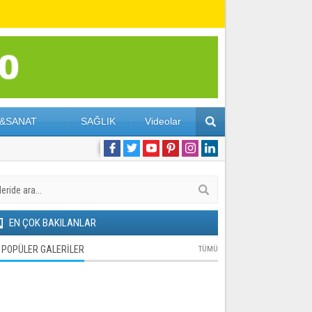
&SANAT
SAĞLIK
Videolar
EN ÇOK BAKILANLAR
POPÜLER GALERİLER
TÜMÜ