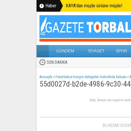
Haber
KAYA'dan müjde üstüne müjde!
GÜNDEM
SİYASET
SPOR
SON DAKİKA
Anasayfa
»
Fenerbahçe kongre delegeleri kahvaltıda buluştu
»
55d0027d-b2de-4986-9c30-4
Bilgi: Klavye yön tuşlarını kul
BU RESMİ SOSY