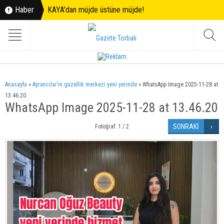
Haber
KAYA'dan müjde üstüne müjde!
Anasayfa
»
Ayrancılar’ın güzellik merkezi yeni yerinde
»
WhatsApp Image 2025-11-28 at
13.46.20
WhatsApp Image 2025-11-28 at 13.46.20
SONRAKİ
Fotoğraf: 1 / 2