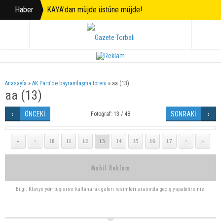
Haber
KAYA'dan müjde üstüne müjde!
Anasayfa
»
AK Parti’de bayramlaşma töreni
»
aa (13)
aa (13)
ÖNCEKİ
SONRAKİ
Fotoğraf: 13 / 48
«
10
11
12
13
14
15
16
17
»
<
>
Bilgi: Klavye yön tuşlarını kullanarak galeri resimleri arasında geçiş yapabilirsiniz.