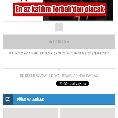
1
Bilgi: Klavye yön tuşlarını kullanarak galeri resimleri arasında geçiş yapabilirsiniz.
BU RESMİ SOSYAL MEDYA HESAPLARINDA PAYLAŞ
DİĞER GALERİLER