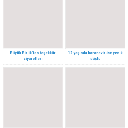
Büyük Birlik’ten teşekkür
12 yaşında koronavirüse yenik
ziyaretleri
düştü