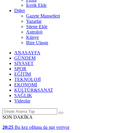
İçerik Ekle
Diğer
Gazete Manşetleri
Yazarlar
Sitene Ekle
Astroloji
Künye
Bize Ulaşın
ANASAYFA
GÜNDEM
SİYASET
SPOR
EĞİTİM
TEKNOLOJİ
EKONOMİ
KÜLTÜR&SANAT
SAĞLIK
Videolar
SON DAKİKA
20:25
Bu kez oğluna da staj veriyor