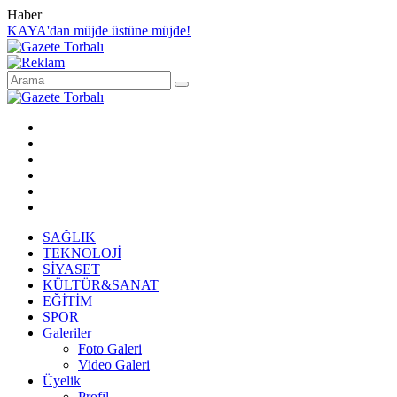
Haber
KAYA'dan müjde üstüne müjde!
SAĞLIK
TEKNOLOJİ
SİYASET
KÜLTÜR&SANAT
EĞİTİM
SPOR
Galeriler
Foto Galeri
Video Galeri
Üyelik
Profil