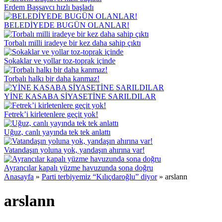
Erdem Başsavcı hızlı başladı
BELEDİYEDE BUGÜN OLANLAR!
Torbalı milli iradeye bir kez daha sahip çıktı
Sokaklar ve yollar toz-toprak içinde
Torbalı halkı bir daha kanmaz!
YİNE KASABA SİYASETİNE SARILDILAR
Fetrek’i kirletenlere geçit yok!
Uğuz, canlı yayında tek tek anlattı
Vatandaşın yoluna yok, yandaşın ahırına var!
Ayrancılar kapalı yüzme havuzunda sona doğru
Anasayfa
»
Parti terbiyemiz “Kılıçdaroğlu” diyor
»
arslann
arslann