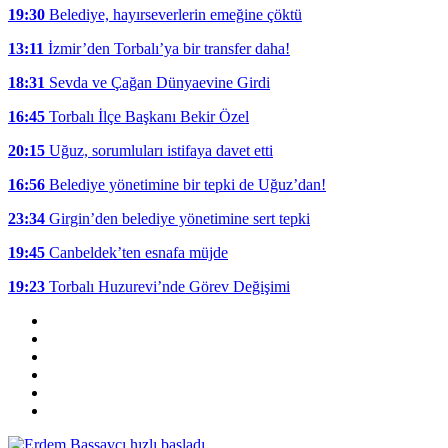
19:30
Belediye, hayırseverlerin emeğine çöktü
13:11
İzmir’den Torbalı’ya bir transfer daha!
18:31
Sevda ve Çağan Dünyaevine Girdi
16:45
Torbalı İlçe Başkanı Bekir Özel
20:15
Uğuz, sorumluları istifaya davet etti
16:56
Belediye yönetimine bir tepki de Uğuz’dan!
23:34
Girgin’den belediye yönetimine sert tepki
19:45
Canbeldek’ten esnafa müjde
19:23
Torbalı Huzurevi’nde Görev Değişimi