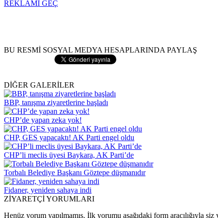
REKLAMI GEÇ
BU RESMİ SOSYAL MEDYA HESAPLARINDA PAYLAŞ
DİĞER GALERİLER
BBP, tanışma ziyaretlerine başladı
CHP’de yapan zeka yok!
CHP, GES yapacaktı! AK Parti engel oldu
CHP’li meclis üyesi Baykara, AK Parti’de
Torbalı Belediye Başkanı Göztepe düşmanıdır
Fidaner, yeniden sahaya indi
ZİYARETÇİ YORUMLARI
Henüz yorum yapılmamış. İlk yorumu aşağıdaki form aracılığıyla siz y