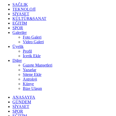
SAĞLIK
TEKNOLOJİ
SİYASET
KÜLTÜR&SANAT
EĞİTİM
SPOR
Galeriler
Foto Galeri
Video Galeri
Üyelik
Profil
İçerik Ekle
Diğer
Gazete Manşetleri
Yazarlar
Sitene Ekle
Astroloji
Künye
Bize Ulaşın
ANASAYFA
GÜNDEM
SİYASET
SPOR
EĞİTİM