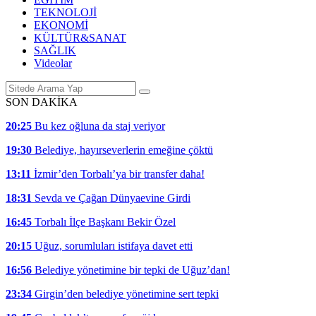
TEKNOLOJİ
EKONOMİ
KÜLTÜR&SANAT
SAĞLIK
Videolar
SON DAKİKA
20:25
Bu kez oğluna da staj veriyor
19:30
Belediye, hayırseverlerin emeğine çöktü
13:11
İzmir’den Torbalı’ya bir transfer daha!
18:31
Sevda ve Çağan Dünyaevine Girdi
16:45
Torbalı İlçe Başkanı Bekir Özel
20:15
Uğuz, sorumluları istifaya davet etti
16:56
Belediye yönetimine bir tepki de Uğuz’dan!
23:34
Girgin’den belediye yönetimine sert tepki