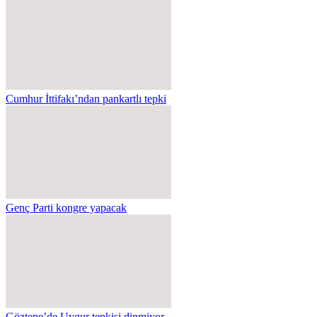
Cumhur İttifakı’ndan pankartlı tepki
Genç Parti kongre yapacak
Göztepe’de Uygur tepkisi dinmiyor