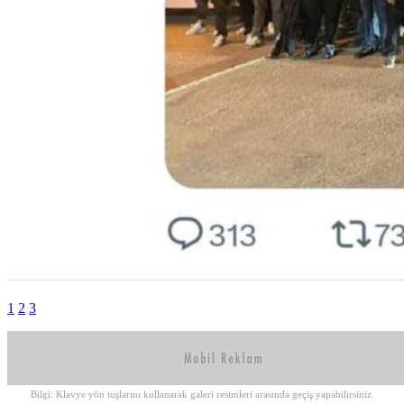
1
2
3
Bilgi: Klavye yön tuşlarını kullanarak galeri resimleri arasında geçiş yapabilirsiniz.