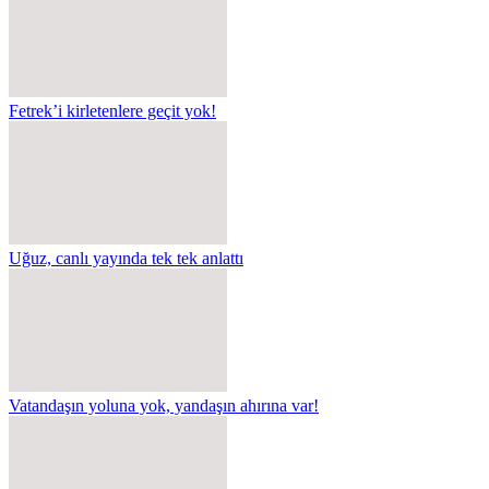
Fetrek’i kirletenlere geçit yok!
Uğuz, canlı yayında tek tek anlattı
Vatandaşın yoluna yok, yandaşın ahırına var!