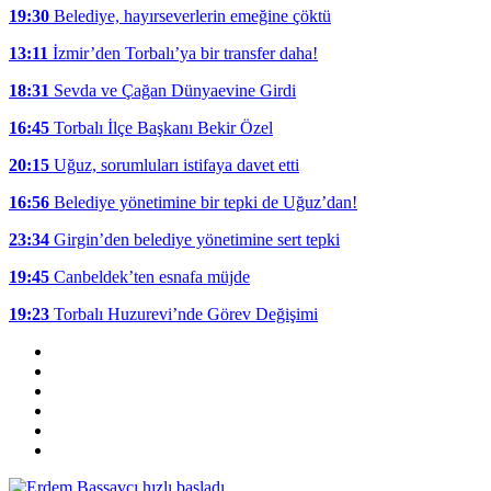
19:30
Belediye, hayırseverlerin emeğine çöktü
13:11
İzmir’den Torbalı’ya bir transfer daha!
18:31
Sevda ve Çağan Dünyaevine Girdi
16:45
Torbalı İlçe Başkanı Bekir Özel
20:15
Uğuz, sorumluları istifaya davet etti
16:56
Belediye yönetimine bir tepki de Uğuz’dan!
23:34
Girgin’den belediye yönetimine sert tepki
19:45
Canbeldek’ten esnafa müjde
19:23
Torbalı Huzurevi’nde Görev Değişimi