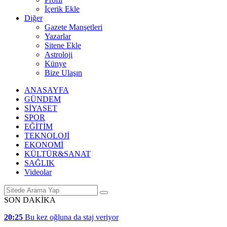
İçerik Ekle
Diğer
Gazete Manşetleri
Yazarlar
Sitene Ekle
Astroloji
Künye
Bize Ulaşın
ANASAYFA
GÜNDEM
SİYASET
SPOR
EĞİTİM
TEKNOLOJİ
EKONOMİ
KÜLTÜR&SANAT
SAĞLIK
Videolar
SON DAKİKA
20:25
Bu kez oğluna da staj veriyor