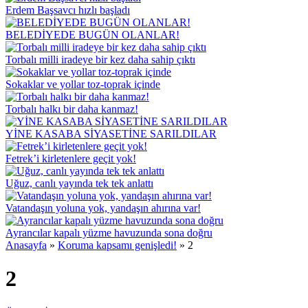
Erdem Başsavcı hızlı başladı
BELEDİYEDE BUGÜN OLANLAR!
Torbalı milli iradeye bir kez daha sahip çıktı
Sokaklar ve yollar toz-toprak içinde
Torbalı halkı bir daha kanmaz!
YİNE KASABA SİYASETİNE SARILDILAR
Fetrek’i kirletenlere geçit yok!
Uğuz, canlı yayında tek tek anlattı
Vatandaşın yoluna yok, yandaşın ahırına var!
Ayrancılar kapalı yüzme havuzunda sona doğru
Anasayfa
»
Koruma kapsamı genişledi!
»
2
2