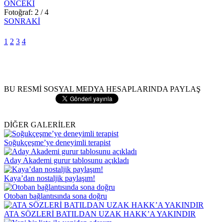
ÖNCEKİ
Fotoğraf: 2 / 4
SONRAKİ
1
2
3
4
BU RESMİ SOSYAL MEDYA HESAPLARINDA PAYLAŞ
DİĞER GALERİLER
Soğukçeşme’ye deneyimli terapist
Aday Akademi gurur tablosunu açıkladı
Kaya’dan nostaljik paylaşım!
Otoban bağlantısında sona doğru
ATA SÖZLERİ BATILDAN UZAK HAKK’A YAKINDIR