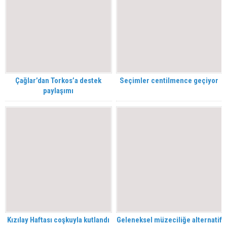
Çağlar’dan Torkos’a destek
Seçimler centilmence geçiyor
paylaşımı
Kızılay Haftası coşkuyla kutlandı
Geleneksel müzeciliğe alternatif