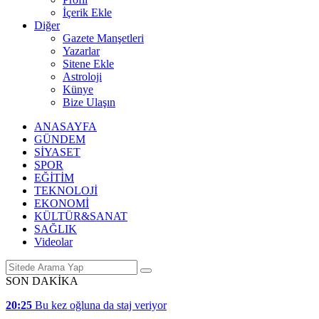
İçerik Ekle
Diğer
Gazete Manşetleri
Yazarlar
Sitene Ekle
Astroloji
Künye
Bize Ulaşın
ANASAYFA
GÜNDEM
SİYASET
SPOR
EĞİTİM
TEKNOLOJİ
EKONOMİ
KÜLTÜR&SANAT
SAĞLIK
Videolar
SON DAKİKA
20:25
Bu kez oğluna da staj veriyor