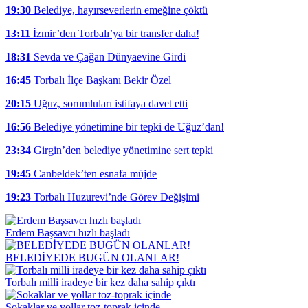
19:30
Belediye, hayırseverlerin emeğine çöktü
13:11
İzmir’den Torbalı’ya bir transfer daha!
18:31
Sevda ve Çağan Dünyaevine Girdi
16:45
Torbalı İlçe Başkanı Bekir Özel
20:15
Uğuz, sorumluları istifaya davet etti
16:56
Belediye yönetimine bir tepki de Uğuz’dan!
23:34
Girgin’den belediye yönetimine sert tepki
19:45
Canbeldek’ten esnafa müjde
19:23
Torbalı Huzurevi’nde Görev Değişimi
Erdem Başsavcı hızlı başladı
BELEDİYEDE BUGÜN OLANLAR!
Torbalı milli iradeye bir kez daha sahip çıktı
Sokaklar ve yollar toz-toprak içinde