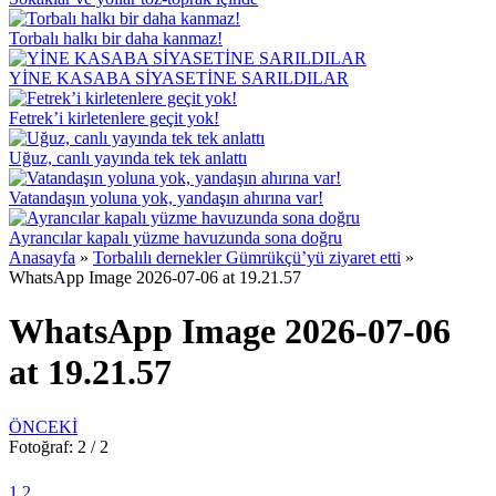
Torbalı halkı bir daha kanmaz!
YİNE KASABA SİYASETİNE SARILDILAR
Fetrek’i kirletenlere geçit yok!
Uğuz, canlı yayında tek tek anlattı
Vatandaşın yoluna yok, yandaşın ahırına var!
Ayrancılar kapalı yüzme havuzunda sona doğru
Anasayfa
»
Torbalılı dernekler Gümrükçü’yü ziyaret etti
»
WhatsApp Image 2026-07-06 at 19.21.57
WhatsApp Image 2026-07-06
at 19.21.57
ÖNCEKİ
Fotoğraf: 2 / 2
1
2