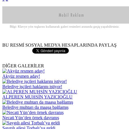
Bilgi: Klavye yön tuşlarını kullanarak galeri resimleri arasında geçiş yapabilirsiniz.
BU RESMİ SOSYAL MEDYA HESAPLARINDA PAYLAŞ
DİĞER GALERİLER
Akyüz resmen aday!
Belediye işçileri haklarını istiyor!
ALPEREN MUHSİN YAZICIOĞLU
Belediye muhtarı da maaşa bağlamış
Necati Yün’den örnek davranış
Saygılı ailesi Torbalı’ya geldi